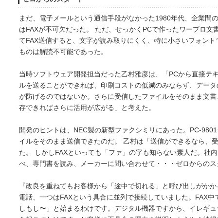
まだ、電子メールという通信手段がなかった1980年代、企業間
はFAXが不可欠だった。 ただ、せっかくPCで作ったワープロ文
てFAX送信すると、文字が読み取りにくく、特に小さいフォント
ものは解読不可能であった。
当時ソフトウェア開発担当だった乙村雅彦は、「PCから直接テ
ルを送ることができれば、印刷コストの低減のみならず、データ
が防げるのではないか。さらに受信したファイルをそのまま文書
存できればさらに活用が広がる」と考えた。
開発のヒントは、NEC製の新型ファクシミリにあった。PC-98
イルをそのまま送信できたのだ。 乙村は「送信ができるなら、受
た。 しかしFAXといっても「ファ」の字も知らない素人だ。社
べ、専門書を読み、メーカーに問い合わせて・・・ゼロからのス
『改良を重ねてもお客様から「途中で切れる」と呼び出しがかか
電話、一つはFAXという具合に並列で接続していました。FAX
しもし〜」と始まるわけです。デジタル機器ですから、イレギュラ