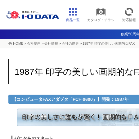
商品一覧
カタログ・チラシ
対応情報
創業50周年
HOME
>
会社案内
>
会社情報
>
会社の歴史
>
1987年 印字の美しい画期的なFAX
1987年 印字の美しい画期的なF
【コンピュータFAXアダプタ「PCF-9600」】開発：1987年
ゼロからのスタート