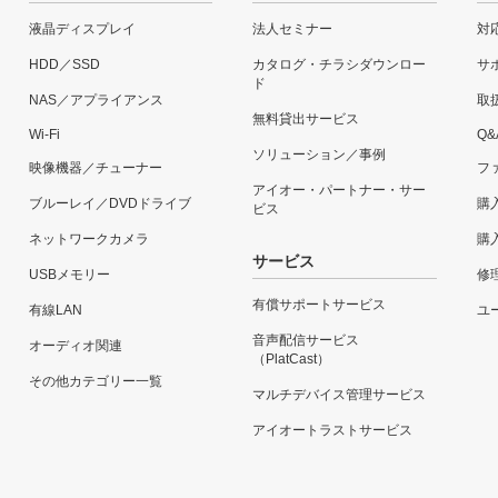
液晶ディスプレイ
法人セミナー
対
HDD／SSD
カタログ・チラシダウンロー
サ
ド
NAS／アプライアンス
取
無料貸出サービス
Wi-Fi
Q&
ソリューション／事例
映像機器／チューナー
フ
アイオー・パートナー・サー
ブルーレイ／DVDドライブ
購
ビス
ネットワークカメラ
購
サービス
USBメモリー
修
有償サポートサービス
有線LAN
ユー
音声配信サービス
オーディオ関連
（PlatCast）
その他カテゴリー一覧
マルチデバイス管理サービス
アイオートラストサービス