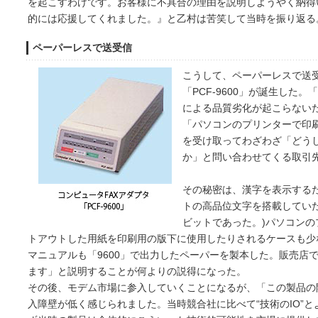
を起こすわけです。お客様に不具合の理由を説明しようやく納得
的には応援してくれました。』と乙村は苦笑して当時を振り返る
ペーパーレスで送受信
こうして、ペーパーレスで送受
「PCF-9600」が誕生した。
による品質劣化が起こらない
「パソコンのプリンターで印刷
を受け取ってわざわざ「どうし
か」と問い合わせてくる取引
その秘密は、漢字を表示するため
トの高品位文字を搭載していた
ビットであった。)パソコン
トアウトした用紙を印刷用の版下に使用したりされるケースも少なく
マニュアルも「9600」で出力したペーパーを製本した。販売店で
ます」と説明することが何よりの説得になった。
その後、モデム市場に参入していくことになるが、「この製品の
入障壁が低く感じられました。当時競合社に比べて“技術のIO”