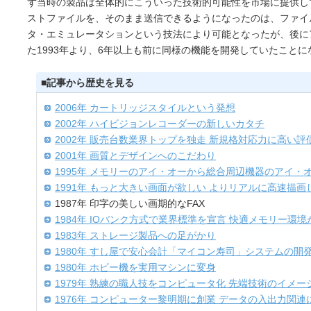
ず当時の製品は全体的にこういった技術的可能性を市場に提供し
ストファイルを、そのまま送信できるようになったのは、ファイ
タ・エミュレータションという技法により可能となったが、後に
た1993年より、6年以上も前に同様の機能を開発していたことに
■記事から歴史を見る
2006年 カートリッジスタイルという発想
2002年 ハイビジョンレコーダーの新しいカタチ
2002年 販売台数業界トップを独走 新規格対応力に高い評
2001年 画質とデザインへのこだわり
1995年 メモリーのアイ・オーから総合周辺機器のアイ・
1991年 もっと大きい画面が欲しい よりリアルに高速描画
1987年 印字の美しい画期的なFAX
1984年 IOバンク方式で業界標準を宣言 快適メモリー環
1983年 ストレージ製品への足がかり
1980年 すし屋で安心会計「マイコン寿司」システムの開
1980年 ホビー機を実用マシンに変身
1979年 熟練の職人技をコンピュータ化 先端技術のイメ
1976年 コンピューター黎明期に創業 データの入出力関