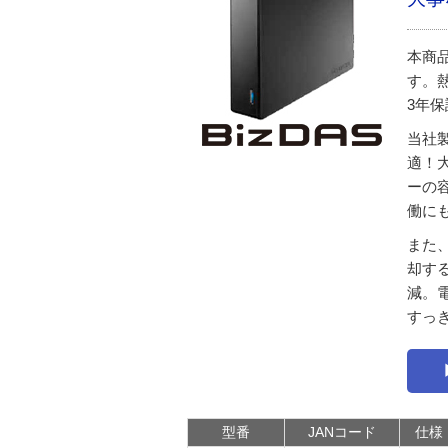
本商品
す。
3年
当社
適！
ーの
働に
また
却す
減。
すっ
型番
JANコード
仕様