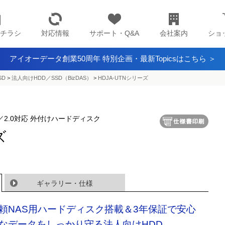
チラシ
対応情報
サポート・Q&A
会社案内
ショ
アイオーデータ創業50周年 特別企画・最新Topicsはこちら ＞
SD
>
法人向けHDD／SSD（BizDAS）
>
HDJA-UTNシリーズ
.0）／2.0対応 外付けハードディスク
ズ
ギャラリー・仕様
頼NAS用ハードディスク搭載＆3年保証で安心
なデータをしっかり守る法人向けHDD