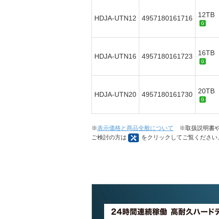
12T
HDJA-UTN12
4957180161716
16T
HDJA-UTN16
4957180161723
20T
HDJA-UTN20
4957180161730
※
表示価格と商品全般について
※取扱説明書や
ご検討の方は
をクリックしてご覧ください