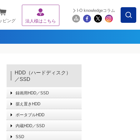
I-O knowledgeコラム
ッピング
法人様はこちら
HDD（ハードディスク）
／SSD
録画用HDD／SSD
据え置きHDD
ポータブルHDD
内蔵HDD／SSD
SSD