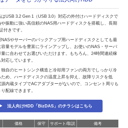
はUSB 3.2 Gen 1（USB 3.0）対応の外付けハードディスクで
熱や振動に強い高信頼のNAS用ハードディスクを搭載し、長期
保証付きです。
製NASやサーバーのバックアップ用ハードディスクとしても最
大容量モデルを豊富にラインアップし、お使いのNAS・サーバ
容量に合わせてお選びいただけます。もちろん、24時間連続稼
も対応しています。
、独自のヒートシンク構造と冷却用ファンの両方でしっかり冷
るため、ハードディスクの温度上昇を抑え、故障リスクを低
電源内蔵タイプでACアダプターがないので、コンセント周りも
きり配線できます。
▶ 法人向けHDD「BizDAS」のチラシはこちら
価格
保守
サポート/取説
備考