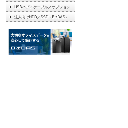
USBハブ／ケーブル／オプション
法人向けHDD／SSD（BizDAS）