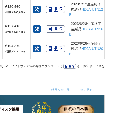
2023/7/12生産終了
￥120,560
B
後継品
HDJA-UTN12
（税抜￥109,600）
B
2023/6/28生産終了
￥157,410
B
後継品
HDJA-UTN16
（税抜￥143,100）
B
2023/6/28生産終了
￥194,370
B
後継品
HDJA-UTN20
（税抜￥176,700）
B
Q＆A、ソフトウェア等の各種ダウンロードは
を、保守サービスを
。
特長を全て開く
全て閉じる