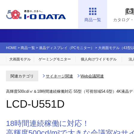
商品一覧
カタログ・
HOME
>
商品一覧
>
液晶ディスプレイ（PCモニター）
>
大画面モデル（43型
大画面モデル
ゲーミングモニター
個人向け
ワイドモデル
法
サイネージ関連
Web会議関連
関連カテゴリ
高輝度500cd/㎡＆18時間連続稼働対応 55型（可視領域54.6型）4K液晶
LCD-U551D
18時間連続稼働に対応！
高輝度500cd/m²で大きな会議室や