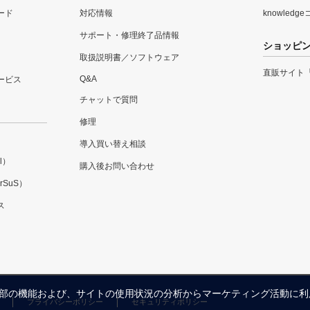
ード
対応情報
knowledg
サポート・修理終了品情報
ショッピ
取扱説明書／ソフトウェア
直販サイト
Q&A
ービス
チャットで質問
修理
導入買い替え相談
l）
購入後お問い合わせ
SuS）
ス
内の一部の機能および、サイトの使用状況の分析からマーケティング活動に
プライバシーポリシー
セキュリティポリシー