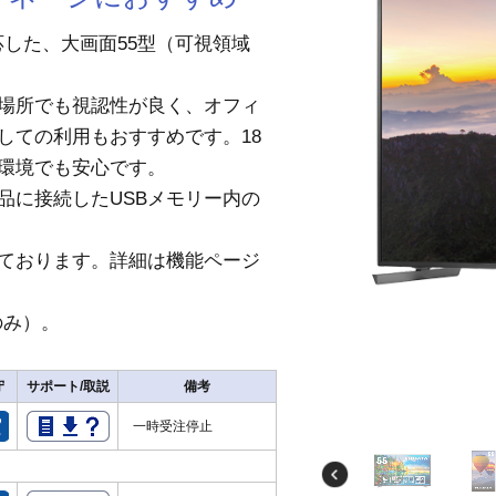
対応した、大画面55型（可視領域
場所でも視認性が良く、オフィ
しての利用もおすすめです。18
環境でも安心です。
品に接続したUSBメモリー内の
ております。詳細は機能ページ
のみ）。
守
サポート/取説
備考
一時受注停止