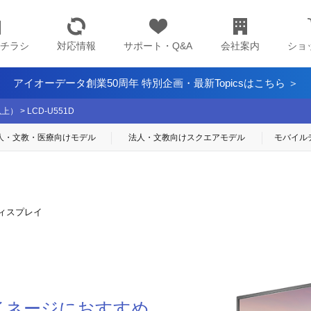
チラシ
対応情報
サポート・Q&A
会社案内
ショ
アイオーデータ創業50周年 特別企画・最新Topicsはこちら ＞
以上）
>
LCD-U551D
人・文教・医療
向けモデル
法人・文教向け
スクエアモデル
モバイル
ディスプレイ
サイネージにおすすめ