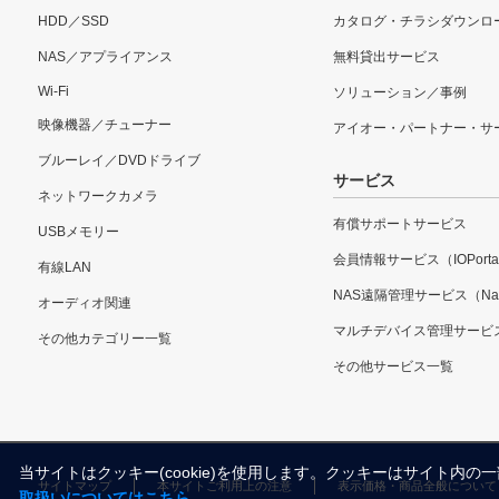
HDD／SSD
カタログ・チラシダウンロ
NAS／アプライアンス
無料貸出サービス
Wi-Fi
ソリューション／事例
映像機器／チューナー
アイオー・パートナー・サ
ブルーレイ／DVDドライブ
サービス
ネットワークカメラ
有償サポートサービス
USBメモリー
会員情報サービス（IOPorta
有線LAN
NAS遠隔管理サービス（Nar
オーディオ関連
マルチデバイス管理サービ
その他カテゴリー一覧
その他サービス一覧
当サイトはクッキー(cookie)を使用します。クッキーはサイト
サイトマップ
本サイトご利用上の注意
表示価格・商品全般について
取扱いについてはこちら