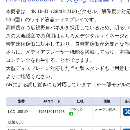
本商品は、4K UHD（3840×2160ピクセル）解像度に
54.6型）のワイド液晶ディスプレイです。
高輝度かつ広視野角パネルを採用しているため、明るい
スの大会議室での利用はもちろんデジタルサイネージと
時間連続稼働に対応しており、長時間稼働が必要となる
さらに、メディアプレーヤー機能を搭載しており、本商
コンテンツを再生することができます。
大型ディスプレイに対応した当社製スタンドもご用意し
よりご確認ください。
ARによる試し置きにも対応しています（※一部モデル
型番
JANコード
仕様
価格
保
ブラック
オープン価格
LCD-U551D
4957180176758
抗菌モデル