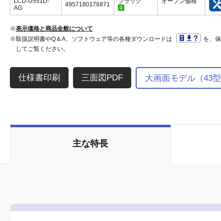
LCD-U551D-
ブラック
オープン価格
4957180176871
AG
※
表示価格と商品全般について
※取扱説明書やQ＆A、ソフトウェア等の各種ダウンロードは
を、
してご覧ください。
三面図PDF
大画面モデル（43
主な特長