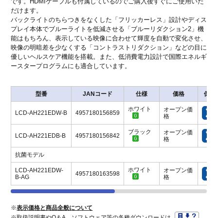
です。HDMIケーブルも付属しているのでご購入後すぐにご使用いた
だけます。
バックライトのちらつきをなくした「フリッカーレス」設計やディス
プレイ本体でブルーライトを低減させる「ブルーリダクション2」機
能はもちろん、表示している映像に合わせて輝度を自動で変化させ、
映像の明暗差を少なくする「コントラストリダクション」などの目に
優しいヘルスケア機能を搭載。また、低消費電力設計で国際エネルギ
ースタープログラムにも適合しています。
型番
JANコード
仕様
価格
保守
ホワイト
オープン価
LCD-AH221EDW-B
4957180156859
格
ブラック
オープン価
LCD-AH221EDB-B
4957180156842
格
抗菌モデル
ホワイト
LCD-AH221EDW-
オープン価
4957180163598
B-AG
格
※
表示価格と商品全般について
※取扱説明書やQ＆A、ソフトウェア等の各種ダウンロードは