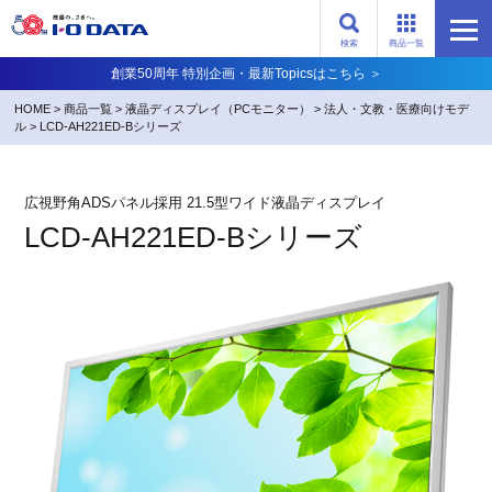
検索
商品一覧
創業50周年 特別企画・最新Topicsはこちら ＞
HOME
>
商品一覧
>
液晶ディスプレイ（PCモニター）
>
法人・文教・医療向けモデ
ル
>
LCD-AH221ED-Bシリーズ
広視野角ADSパネル採用 21.5型ワイド液晶ディスプレイ
LCD-AH221ED-Bシリーズ