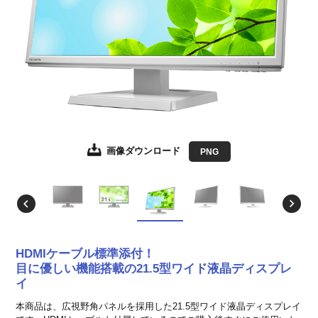
画像ダウンロード
画像ダウンロード
画像ダウンロード
画像ダウンロード
画像ダウンロード
画像ダウンロード
画像ダウンロード
画像ダウンロード
画像ダウンロード
JPEG
JPEG
JPEG
JPEG
JPEG
JPEG
JPEG
JPEG
PNG
EPS形式
EPS形式
EPS形式
EPS形式
EPS形式
EPS形式
EPS形式
EPS形式
HDMIケーブル標準添付！
目に優しい機能搭載の21.5型ワイド液晶ディスプレ
イ
本商品は、広視野角パネルを採用した21.5型ワイド液晶ディスプレイ