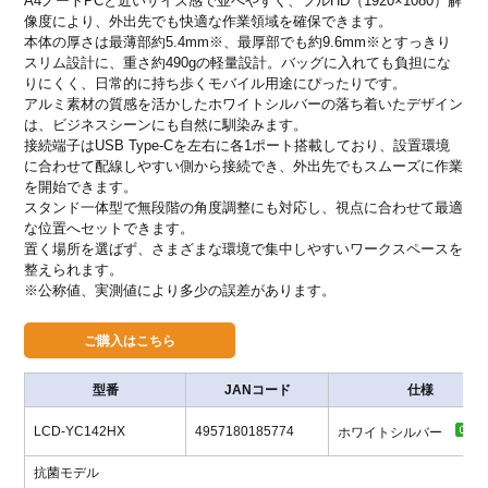
A4ノートPCと近いサイズ感で並べやすく、フルHD（1920×1080）解
像度により、外出先でも快適な作業領域を確保できます。
本体の厚さは最薄部約5.4mm※、最厚部でも約9.6mm※とすっきり
スリム設計に、重さ約490gの軽量設計。バッグに入れても負担にな
りにくく、日常的に持ち歩くモバイル用途にぴったりです。
アルミ素材の質感を活かしたホワイトシルバーの落ち着いたデザイン
は、ビジネスシーンにも自然に馴染みます。
接続端子はUSB Type-Cを左右に各1ポート搭載しており、設置環境
に合わせて配線しやすい側から接続でき、外出先でもスムーズに作業
を開始できます。
スタンド一体型で無段階の角度調整にも対応し、視点に合わせて最適
な位置へセットできます。
置く場所を選ばず、さまざまな環境で集中しやすいワークスペースを
整えられます。
※公称値、実測値により多少の誤差があります。
型番
JANコード
仕様
LCD-YC142HX
4957180185774
ホワイトシルバー
抗菌モデル