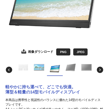
画像ダウンロード
画像ダウンロード
画像ダウンロード
画像ダウンロード
画像ダウンロード
画像ダウンロード
PNG
JPEG
JPEG
JPEG
JPEG
JPEG
JPEG
軽やかに持ち運べて、どこでも快適。
薄型＆軽量の14型モバイルディスプレイ
本商品は携帯性と視認性のバランスに優れた14型のモバイルディス
プレイです。