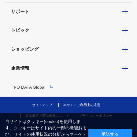
サポート
トピック
ショッピング
企業情報
I-O DATA Global
サイトマップ
本サイトご利用上の注意
表示価格・商品全般について
プライバシーポリシー
当サイトはクッキー(cookie)を使用しま
セキュリティポリシー
す。クッキーはサイト内の一部の機能およ
び、サイトの使用状況の分析からマーケテ
承諾する