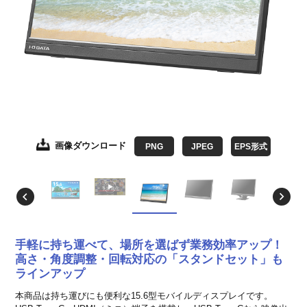
画像ダウンロード
画像ダウンロード
画像ダウンロード
画像ダウンロード
画像ダウンロード
画像ダウンロード
画像ダウンロード
画像ダウンロード
画像ダウンロード
画像ダウンロード
PNG
JPEG
JPEG
JPEG
JPEG
JPEG
JPEG
JPEG
JPEG
JPEG
JPEG
EPS形式
EPS形式
EPS形式
EPS形式
EPS形式
EPS形式
EPS形式
EPS形式
EPS形式
EPS形式
手軽に持ち運べて、場所を選ばず業務効率アップ！
高さ・角度調整・回転対応の「スタンドセット」も
ラインアップ
本商品は持ち運びにも便利な15.6型モバイルディスプレイです。