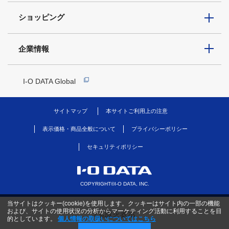
ショッピング
企業情報
I-O DATA Global
サイトマップ
本サイトご利用上の注意
表示価格・商品全般について
プライバシーポリシー
セキュリティポリシー
COPYRIGHT©I-O DATA, INC.
当サイトはクッキー(cookie)を使用します。クッキーはサイト内の一部の機能
および、サイトの使用状況の分析からマーケティング活動に利用することを目
PC版を表示
的としています。
個人情報の取扱いについてはこちら