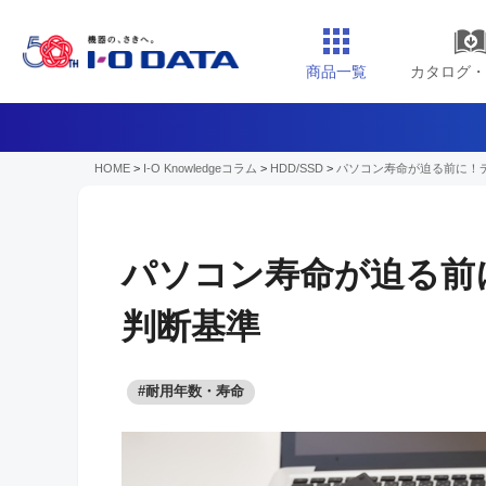
商品一覧
カタログ・
HOME
>
I-O Knowledgeコラム
>
HDD/SSD
>
パソコン寿命が迫る前に！
パソコン寿命が迫る前
判断基準
#耐用年数・寿命