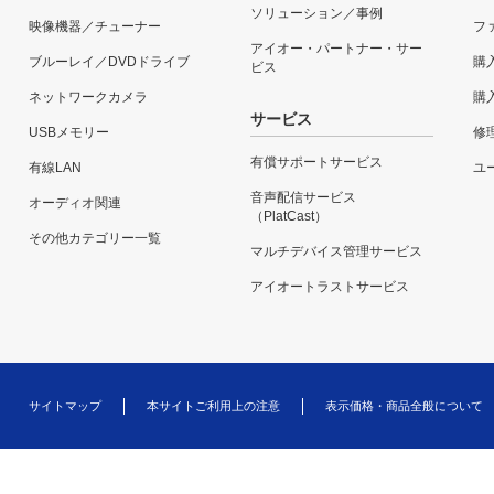
ソリューション／事例
映像機器／チューナー
フ
アイオー・パートナー・サー
ブルーレイ／DVDドライブ
購
ビス
ネットワークカメラ
購
サービス
USBメモリー
修
有償サポートサービス
有線LAN
ユー
音声配信サービス
オーディオ関連
（PlatCast）
その他カテゴリー一覧
マルチデバイス管理サービス
アイオートラストサービス
サイトマップ
本サイトご利用上の注意
表示価格・商品全般について