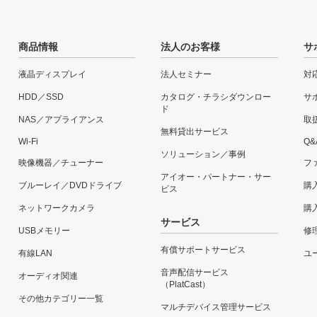
商品情報
法人のお客様
サ
液晶ディスプレイ
法人セミナー
対
HDD／SSD
カタログ・チラシダウンロー
サ
ド
NAS／アプライアンス
取
無料貸出サービス
Wi-Fi
Q&
ソリューション／事例
映像機器／チューナー
フ
アイオー・パートナー・サー
ブルーレイ／DVDドライブ
購
ビス
ネットワークカメラ
購
サービス
USBメモリー
修
有償サポートサービス
有線LAN
ユー
音声配信サービス
オーディオ関連
（PlatCast）
その他カテゴリー一覧
マルチデバイス管理サービス