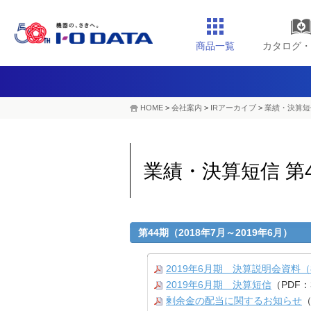
商品一覧
カタログ・
HOME
>
会社案内
>
IRアーカイブ
>
業績・決算短信
業績・決算短信 第4
第44期（2018年7月～2019年6月）
2019年6月期 決算説明会資料（
2019年6月期 決算短信
（PDF：
剰余金の配当に関するお知らせ
（