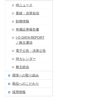
IRニュース
業績・決算短信
財務情報
有価証券報告書
I-O DATA REPORT
／株主通信
電子公告・決算公告
IRカレンダー
株主総会
環境への取り組み
商品へのこだわり
採用情報