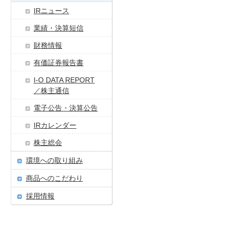
IRニュース
業績・決算短信
財務情報
有価証券報告書
I-O DATA REPORT
／株主通信
電子公告・決算公告
IRカレンダー
株主総会
環境への取り組み
商品へのこだわり
採用情報