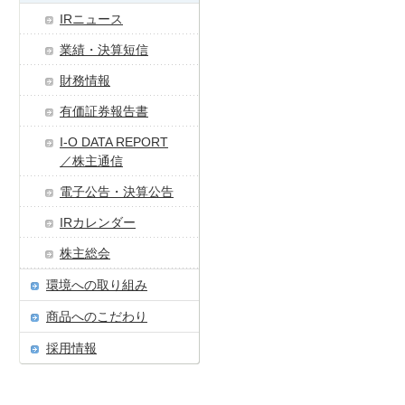
IRニュース
業績・決算短信
財務情報
有価証券報告書
I-O DATA REPORT
／株主通信
電子公告・決算公告
IRカレンダー
株主総会
環境への取り組み
商品へのこだわり
採用情報