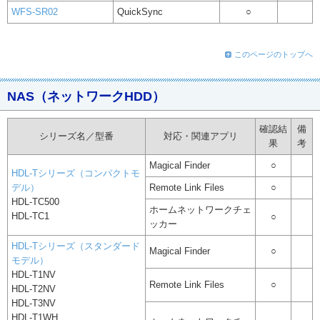
WFS-SR02
QuickSync
○
このページのトップへ
NAS（ネットワークHDD）
確認結
備
シリーズ名／型番
対応・関連アプリ
果
考
Magical Finder
○
HDL-Tシリーズ（コンパクトモ
デル）
Remote Link Files
○
HDL-TC500
ホームネットワークチェ
HDL-TC1
○
ッカー
HDL-Tシリーズ（スタンダード
Magical Finder
○
モデル）
HDL-T1NV
Remote Link Files
○
HDL-T2NV
HDL-T3NV
HDL-T1WH