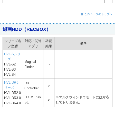
このページのトップへ
録画HDD（RECBOX）
シリーズ名
対応・関連
確認
備考
／型番
アプリ
結果
HVL-Sシリ
ーズ
Magical
HVL-S2
○
Finder
HVL-S3
HVL-S4
HVL-DRシ
DR
○
リーズ
Controller
HVL-DR2.0
DiXiM Play
※マルチウィンドウモードには対応
HVL-DR3.0
○
SE
しておりません。
HVL-DR4.0