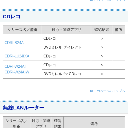
CDレコ
シリーズ名／型番
対応・関連アプリ
確認結果
備考
CDレコ
○
CDRI-S24A
DVDミレル ダイレクト
○
CDRI-LU24IXA
CDレコ
○
CDレコ
○
CDRI-W24AI
CDRI-W24AIW
DVDミレル for CDレコ
○
このページのトップへ
無線LANルーター
シリーズ名／
対応・関連
確認
備考
型番
アプリ
結果