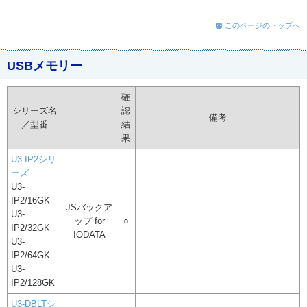
このページのトップへ
USBメモリー
確
シリーズ名
認
備考
／型番
結
果
U3-IP2シリ
ーズ
U3-
IP2/16GK
JSバックア
U3-
ップ for
○
IP2/32GK
IODATA
U3-
IP2/64GK
U3-
IP2/128GK
U3-DBLTシ