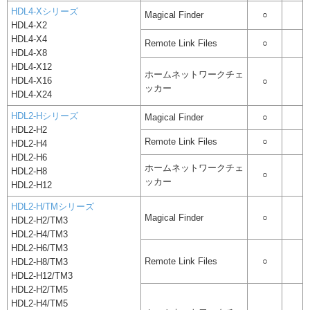
HDL4-Xシリーズ
Magical Finder
○
HDL4-X2
HDL4-X4
Remote Link Files
○
HDL4-X8
HDL4-X12
ホームネットワークチェ
HDL4-X16
○
ッカー
HDL4-X24
HDL2-Hシリーズ
Magical Finder
○
HDL2-H2
Remote Link Files
○
HDL2-H4
HDL2-H6
ホームネットワークチェ
HDL2-H8
○
ッカー
HDL2-H12
HDL2-H/TMシリーズ
Magical Finder
○
HDL2-H2/TM3
HDL2-H4/TM3
HDL2-H6/TM3
Remote Link Files
○
HDL2-H8/TM3
HDL2-H12/TM3
HDL2-H2/TM5
HDL2-H4/TM5