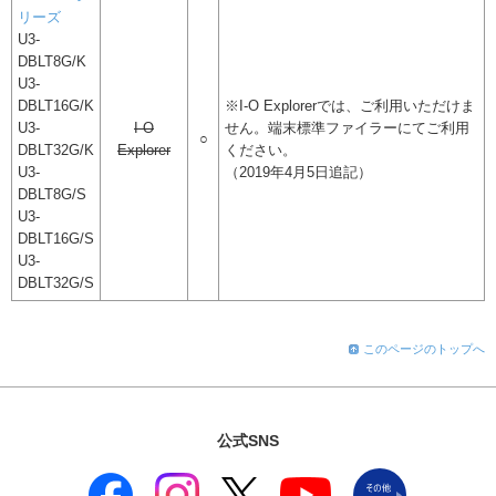
リーズ
U3-
DBLT8G/K
U3-
DBLT16G/K
※I-O Explorerでは、ご利用いただけま
U3-
I-O
せん。端末標準ファイラーにてご利用
○
DBLT32G/K
Explorer
ください。
U3-
（2019年4月5日追記）
DBLT8G/S
U3-
DBLT16G/S
U3-
DBLT32G/S
このページのトップへ
公式SNS