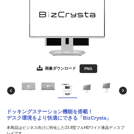
画像ダウンロード
画像ダウンロード
画像ダウンロード
画像ダウンロード
画像ダウンロード
画像ダウンロード
画像ダウンロード
画像ダウンロード
画像ダウンロード
画像ダウンロード
画像ダウンロード
画像ダウンロード
画像ダウンロード
画像ダウンロード
画像ダウンロード
JPEG
JPEG
JPEG
JPEG
JPEG
JPEG
JPEG
JPEG
JPEG
JPEG
JPEG
JPEG
JPEG
JPEG
PNG
ドッキングステーション機能を搭載！
デスク環境をより快適にできる「BizCrysta」
本商品はビジネス向けに特化した23.8型フルHDワイド液晶ディスプ
レイです。