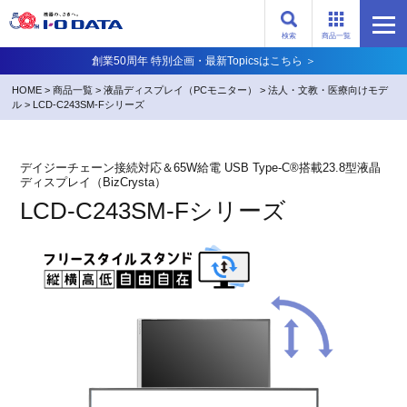
検索
商品一覧
創業50周年 特別企画・最新Topicsはこちら ＞
HOME
>
商品一覧
>
液晶ディスプレイ（PCモニター）
>
法人・文教・医療向けモデ
ル
>
LCD-C243SM-Fシリーズ
デイジーチェーン接続対応＆65W給電 USB Type-C®搭載23.8型液晶
ディスプレイ（BizCrysta）
LCD-C243SM-Fシリーズ