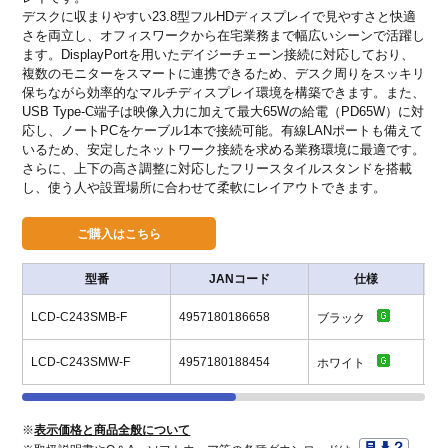
デスクに収まりやすい23.8型フルHDディスプレイで見やすさと快適
さを両立し、オフィスワークから在宅業務まで幅広いシーンで活躍し
ます。DisplayPortを用いたデイジーチェーン接続に対応しており、
複数のモニターをスマートに連携できるため、デスク周りをスッキリ
保ちながら効率的なマルチディスプレイ環境を構築できます。また、
USB Type-C端子は映像入力に加えて最大65Wの給電（PD65W）に対
応し、ノートPCをケーブル1本で接続可能。有線LANポートも備えて
いるため、安定したネットワーク接続を求める業務環境に最適です。
さらに、上下の高さ調整に対応したフリースタイルスタンドを搭載
し、使う人や設置場所に合わせて柔軟にレイアウトできます。
型番
JANコード
仕様
LCD-C243SMB-F
4957180186658
オ
ブラック
LCD-C243SMW-F
4957180188454
オ
ホワイト
※
表示価格と商品全般について