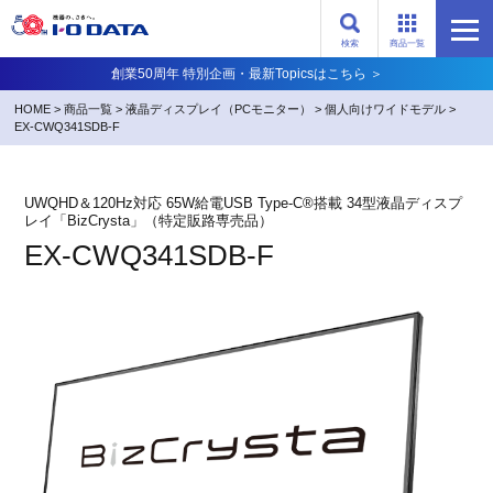
検索
商品一覧
創業50周年 特別企画・最新Topicsはこちら ＞
HOME
>
商品一覧
>
液晶ディスプレイ（PCモニター）
>
個人向けワイドモデル
>
EX-CWQ341SDB-F
UWQHD＆120Hz対応 65W給電USB Type-C®搭載 34型液晶ディスプ
レイ「BizCrysta」（特定販路専売品）
EX-CWQ341SDB-F