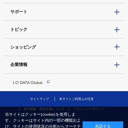
サポート
トピック
ショッピング
企業情報
I-O DATA Global
サイトマップ
本サイトご利用上の注意
表示価格・商品全般について
プライバシーポリシー
当サイトはクッキー(cookie)を使用しま
セキュリティポリシー
す。クッキーはサイト内の一部の機能およ
び、サイトの使用状況の分析からマーケテ
承諾する