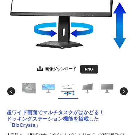
画像ダウンロード
画像ダウンロード
画像ダウンロード
画像ダウンロード
画像ダウンロード
画像ダウンロード
JPEG
JPEG
JPEG
JPEG
JPEG
PNG
超ワイド画面でマルチタスクがはかどる！
ドッキングステーション機能を搭載した
「BizCrysta」
本商品は、「BizCrysta（ビズクリスタ）シリーズ」の34型超ワイド