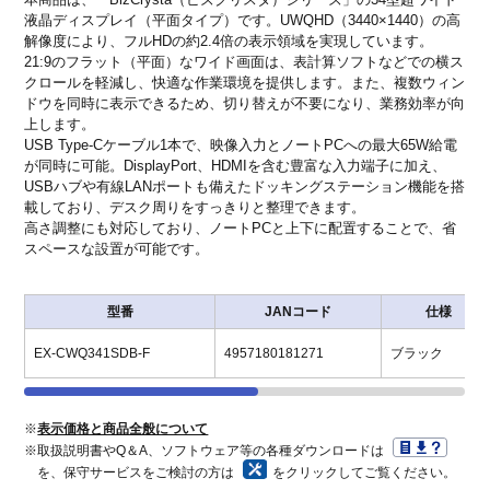
液晶ディスプレイ（平面タイプ）です。UWQHD（3440×1440）の高
解像度により、フルHDの約2.4倍の表示領域を実現しています。
21:9のフラット（平面）なワイド画面は、表計算ソフトなどでの横ス
クロールを軽減し、快適な作業環境を提供します。また、複数ウィン
ドウを同時に表示できるため、切り替えが不要になり、業務効率が向
上します。
USB Type-Cケーブル1本で、映像入力とノートPCへの最大65W給電
が同時に可能。DisplayPort、HDMIを含む豊富な入力端子に加え、
USBハブや有線LANポートも備えたドッキングステーション機能を搭
載しており、デスク周りをすっきりと整理できます。
高さ調整にも対応しており、ノートPCと上下に配置することで、省
スペースな設置が可能です。
型番
JANコード
仕様
EX-CWQ341SDB-F
4957180181271
ブラック
※
表示価格と商品全般について
※取扱説明書やQ＆A、ソフトウェア等の各種ダウンロードは
を、保守サービスをご検討の方は
をクリックしてご覧ください。