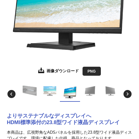
画像ダウンロード
画像ダウンロード
画像ダウンロード
画像ダウンロード
画像ダウンロード
画像ダウンロード
画像ダウンロード
JPEG
JPEG
JPEG
JPEG
JPEG
JPEG
PNG
EPS形式
EPS形式
EPS形式
EPS形式
EPS形式
EPS形式
よりサステナブルなディスプレイへ
HDMI標準添付の23.8型ワイド液晶ディスプレイ
本商品は、広視野角なADSパネルを採用した23.8型ワイド液晶ディス
プレイです。環境に配慮した仕様、商品となっております。