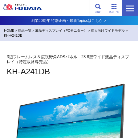
検索
商品一覧
創業50周年 特別企画・最新Topicsはこちら ＞
HOME
>
商品一覧
>
液晶ディスプレイ（PCモニター）
>
個人向けワイドモデル
>
KH-A241DB
3辺フレームレス＆広視野角ADSパネル 23.8型ワイド液晶ディスプ
レイ（特定販路専売品）
KH-A241DB