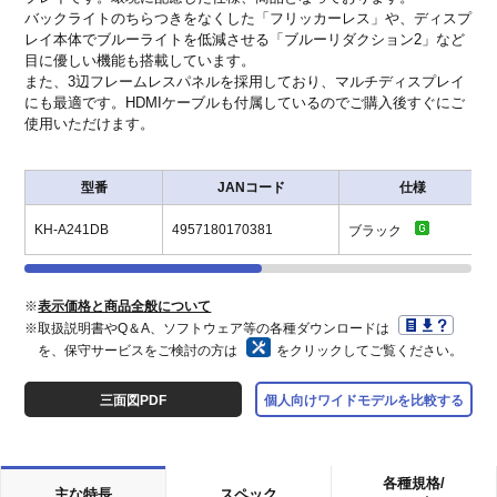
バックライトのちらつきをなくした「フリッカーレス」や、ディスプ
レイ本体でブルーライトを低減させる「ブルーリダクション2」など
目に優しい機能も搭載しています。
また、3辺フレームレスパネルを採用しており、マルチディスプレイ
にも最適です。HDMIケーブルも付属しているのでご購入後すぐにご
使用いただけます。
型番
JANコード
仕様
KH-A241DB
4957180170381
ブラック
※
表示価格と商品全般について
※取扱説明書やQ＆A、ソフトウェア等の各種ダウンロードは
を、保守サービスをご検討の方は
をクリックしてご覧ください。
三面図PDF
個人向けワイドモデルを比較する
各種規格/
主な特長
スペック