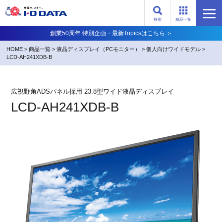
検索
商品一覧
創業50周年 特別企画・最新Topicsはこちら ＞
HOME
>
商品一覧
>
液晶ディスプレイ（PCモニター）
>
個人向けワイドモデル
>
LCD-AH241XDB-B
広視野角ADSパネル採用 23.8型ワイド液晶ディスプレイ
LCD-AH241XDB-B