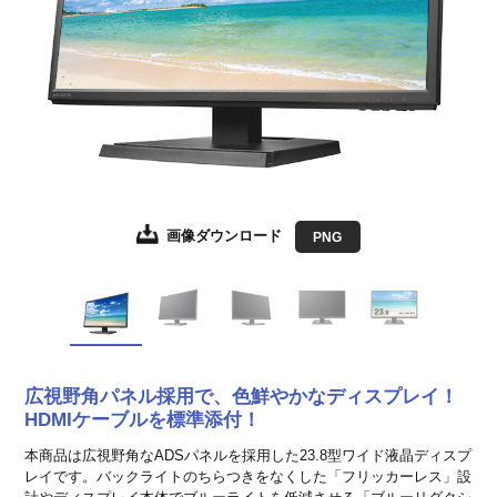
画像ダウンロード
画像ダウンロード
画像ダウンロード
画像ダウンロード
画像ダウンロード
JPEG
JPEG
JPEG
JPEG
PNG
EPS形式
EPS形式
EPS形式
EPS形式
広視野角パネル採用で、色鮮やかなディスプレイ！
HDMIケーブルを標準添付！
本商品は広視野角なADSパネルを採用した23.8型ワイド液晶ディスプ
レイです。バックライトのちらつきをなくした「フリッカーレス」設