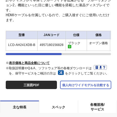
計やディスプレイ本体でブルーライトを低減させる「ブルーリダクシ
ョン2」機能といった目に優しい機能を搭載した液晶ディスプレイで
す。
HDMIケーブルを付属しているので、ご購入後すぐにご使用いただけ
ます。
型番
JANコード
仕様
価格
保
ブラック
オープン価格
LCD-AH241XDB-B
4957180156828
※
表示価格と商品全般について
※取扱説明書やQ＆A、ソフトウェア等の各種ダウンロードは
を、保守サービスをご検討の方は
をクリックしてご覧ください。
三面図PDF
個人向けワイドモデルを比較する
各種規格/
主な特長
スペック
サービス