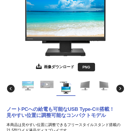
画像ダウンロード
画像ダウンロード
画像ダウンロード
画像ダウンロード
画像ダウンロード
画像ダウンロード
画像ダウンロード
画像ダウンロード
画像ダウンロード
JPEG
JPEG
JPEG
JPEG
JPEG
JPEG
JPEG
JPEG
PNG
EPS形式
EPS形式
EPS形式
EPS形式
EPS形式
EPS形式
EPS形式
EPS形式
ノートPCへの給電も可能なUSB Type-C®搭載！
見やすい位置に調整可能なコンパクトモデル
本商品は見やすい位置に調整できるフリースタイルスタンド搭載の
21.5型ワイド液晶ディスプレイです。