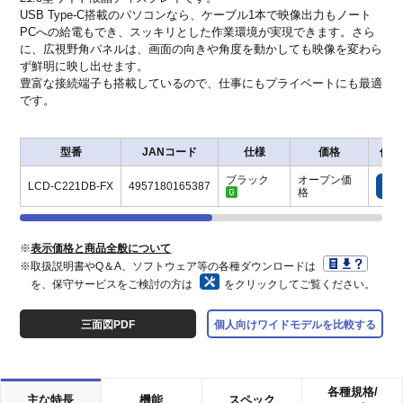
USB Type-C搭載のパソコンなら、ケーブル1本で映像出力もノート
PCへの給電もでき、スッキリとした作業環境が実現できます。さら
に、広視野角パネルは、画面の向きや角度を動かしても映像を変わら
ず鮮明に映し出せます。
豊富な接続端子も搭載しているので、仕事にもプライベートにも最適
です。
型番
JANコード
仕様
価格
保守
ブラック
オープン価
LCD-C221DB-FX
4957180165387
格
※
表示価格と商品全般について
※取扱説明書やQ＆A、ソフトウェア等の各種ダウンロードは
を、保守サービスをご検討の方は
をクリックしてご覧ください。
三面図PDF
個人向けワイドモデルを比較する
各種規格/
主な特長
機能
スペック