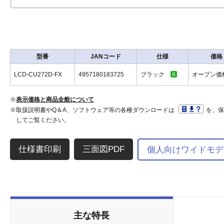
型番
JANコード
仕様
価格
LCD-CU272D-FX
4957180183725
ブラック
オープン
※
表示価格と商品全般について
※取扱説明書やQ＆A、ソフトウェア等の各種ダウンロードは
を、
してご覧ください。
三面図PDF
個人向けワイドモデ
主な特長