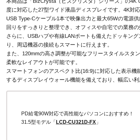
本商品は「BizCrysta（ビズクリスタ）シリーズ」の4K U
度に対応した27型ワイド液晶ディスプレイです。4K対
USB Type-Cケーブル1本で映像出力と最大65Wの電
回りをすっきりと整理でき、オフィスや自宅での業務の
さらに、USBハブや有線LANポートも備えたドッキン
り、周辺機器の接続もスマートに行えます。
また、120mmの高さ調整が可能なフリースタイルスタ
柔軟なレイアウトが可能です。
スマートフォンのアスペクト比(16:9)に対応した表示
するディスプレイウォール機能を備えており、幅広い利
PD給電90W対応で高性能なパソコンにおすすめ！
31.5型モデル「
LCD-CU321D-FX
」