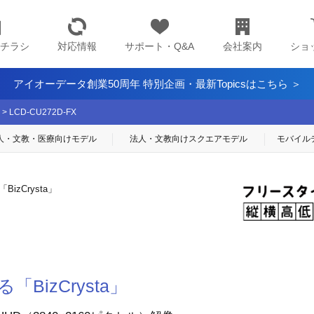
チラシ
対応情報
サポート・Q&A
会社案内
ショ
アイオーデータ創業50周年 特別企画・最新Topicsはこちら ＞
>
LCD-CU272D-FX
人・文教・医療
向けモデル
法人・文教向け
スクエアモデル
モバイル
izCrysta」
！
BizCrysta」