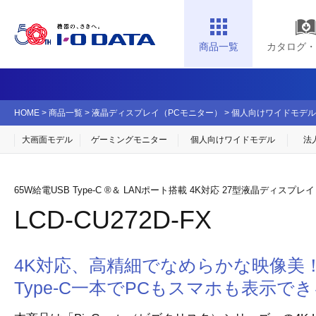
商品一覧
カタログ・
HOME
>
商品一覧
>
液晶ディスプレイ（PCモニター）
>
個人向けワイドモデル
大画面モデル
ゲーミングモニター
個人向け
ワイドモデル
法
65W給電USB Type-C ®＆ LANポート搭載 4K対応 27型液晶ディスプレイ「B
LCD-CU272D-FX
4K対応、高精細でなめらかな映像美
Type-C一本でPCもスマホも表示できる「