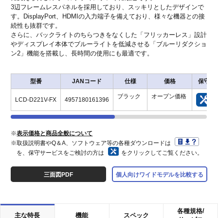
3辺フレームレスパネルを採用しており、スッキリとしたデザインで
す。DisplayPort、HDMIの入力端子を備えており、様々な機器との接
続性も抜群です。
さらに、バックライトのちらつきをなくした「フリッカーレス」設計
やディスプレイ本体でブルーライトを低減させる「ブルーリダクショ
ン2」機能を搭載し、長時間の使用にも最適です。
型番
JANコード
仕様
価格
保守
ブラック
オープン価格
LCD-D221V-FX
4957180161396
※
表示価格と商品全般について
※取扱説明書やQ＆A、ソフトウェア等の各種ダウンロードは
を、保守サービスをご検討の方は
をクリックしてご覧ください。
三面図PDF
個人向けワイドモデルを比較する
各種規格/
主な特長
機能
スペック