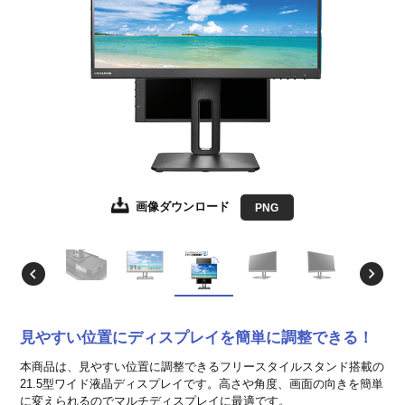
画像ダウンロード
画像ダウンロード
画像ダウンロード
画像ダウンロード
画像ダウンロード
画像ダウンロード
画像ダウンロード
画像ダウンロード
画像ダウンロード
JPEG
JPEG
JPEG
JPEG
JPEG
JPEG
JPEG
JPEG
PNG
EPS形式
EPS形式
EPS形式
EPS形式
EPS形式
EPS形式
EPS形式
EPS形式
見やすい位置にディスプレイを簡単に調整できる！
本商品は、見やすい位置に調整できるフリースタイルスタンド搭載の
21.5型ワイド液晶ディスプレイです。高さや角度、画面の向きを簡単
に変えられるのでマルチディスプレイに最適です。