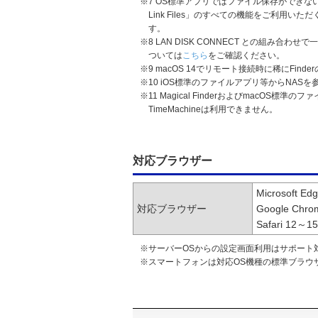
※7 OS標準アプリではファイル保存ができな
Link Files」のすべての機能をご利用
す。
※8 LAN DISK CONNECT との組み合わ
ついては
こちら
をご確認ください。
※9 macOS 14でリモート接続時に稀にFi
※10 iOS標準のファイルアプリ等からNA
※11 Magical FinderおよびmacOS標準の
TimeMachineは利用できません。
対応ブラウザー
Microsoft Ed
対応ブラウザー
Google Chr
Safari 12～15
※サーバーOSからの設定画面利用はサポート
※スマートフォンは対応OS機種の標準ブラウ