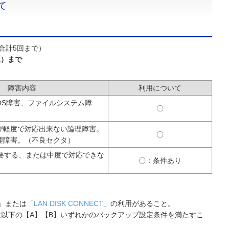
て
合計5回まで）
込）まで
障害内容
利用について
OS障害、ファイルシステム障
〇
び軽度で対応出来ない論理障害。
〇
理障害。（不良セクタ）
を要する、または中度で対応できな
〇：条件あり
」または「
LAN DISK CONNECT
」の利用があること。
しくは以下の【A】【B】いずれかのバックアップ設定条件を満たすこ