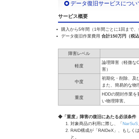
データ復旧サービスについ
サービス概要
購入から5年間（1年間ごとに1回まで、
データ復旧作業費用
合計150万円（税
障害レベル
論理障害（軽微な
軽度
害）
初期化・削除、及
中度
また、簡易的な物
HDDの開封作業
重度
い物理障害。
◆「重度」障害の復旧にあたる必須条件
対象商品の利用に際し、「
NarSuS
RAID構成が「RAIDeX」、も
と。