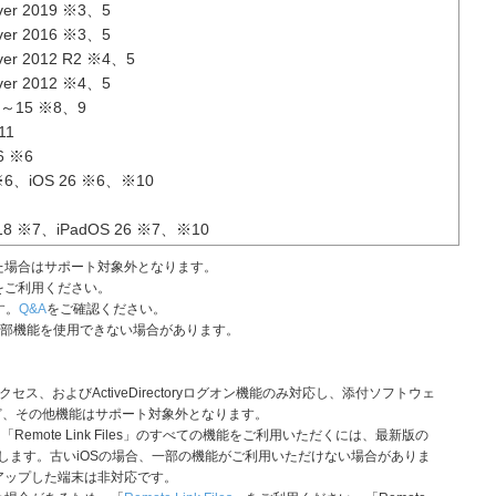
ver 2019 ※3、5
ver 2016 ※3、5
ver 2012 R2 ※4、5
ver 2012 ※4、5
5～15 ※8、9
11
6 ※6
※6、iOS 26 ※6、※10
18 ※7、iPadOS 26 ※7、※10
た場合はサポート対象外となります。
をご利用ください。
す。
Q&A
をご確認ください。
わせで一部機能を使用できない場合があります。
。
ス、およびActiveDirectoryログオン機能のみ対応し、添付ソフトウェ
ど、その他機能はサポート対象外となります。
さい。「Remote Link Files」のすべての機能をご利用いただくには、最新版の
たします。古いiOSの場合、一部の機能がご利用いただけない場合がありま
ョンアップした端末は非対応です。