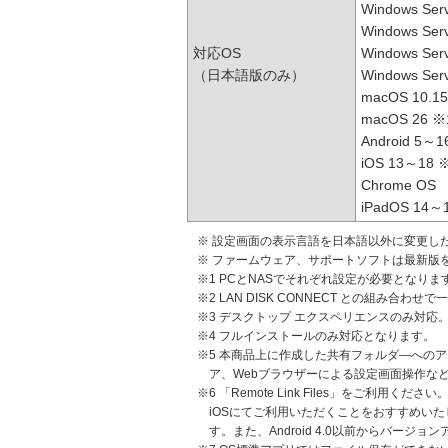
Windows Ser
Windows Ser
対応OS
Windows Ser
（日本語版のみ）
Windows Ser
macOS 10.1
macOS 26 ※
Android 5～1
iOS 13～18 
Chrome OS
iPadOS 14～
※ 設定画面の表示言語を日本語以外に変更し
※ ファームウェア、サポートソフトは最新版
※1 PCとNASでそれぞれ設定が必要となりま
※2 LAN DISK CONNECT との組み合
※3 デスクトップ エクスペリエンスのみ対応
※4 フルインストールのみ対応となります。
※5 本商品上に作成した共有フォルダ―へのアクセ
ア、Webブラウザーによる設定画面操作な
※6 「Remote Link Files」をご利用くだ
iOSにてご利用いただくことをおすすめい
す。また、Android 4.0以前からバージ