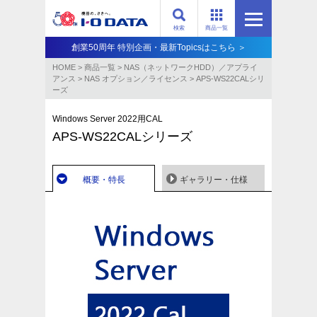
検索
商品一覧
創業50周年 特別企画・最新Topicsはこちら ＞
HOME
>
商品一覧
>
NAS（ネットワークHDD）／アプライ
アンス​
>
NAS オプション／ライセンス
>
APS-WS22CALシリ
ーズ
Windows Server 2022用CAL
APS-WS22CALシリーズ
概要・特長
ギャラリー・仕様