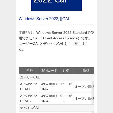
Windows Server 2022用CAL
本商品は、Windows Server 2022 Standardで使
用できるCAL（Client Access Licence）です。
ユーザーCALとデバイスCALをご用意しまし
た。
型番
JANコード
仕様
価格
サポート
ユーザーCAL
APS-WS22
495718017
1ユーザ
オープン価格
UCAL1
1647
ー
APS-WS22
495718017
5ユーザ
オープン価格
UCAL5
1654
ー
デバイスCAL