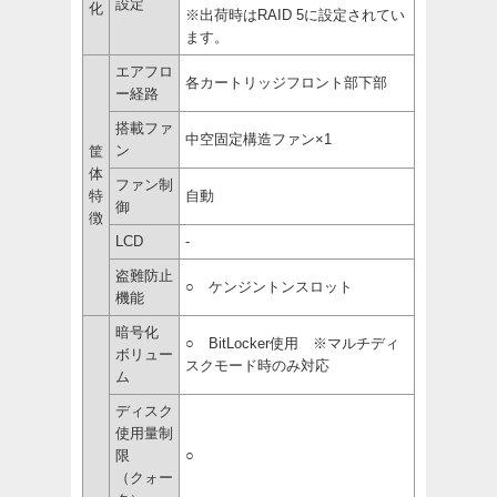
設定
化
※出荷時はRAID 5に設定されてい
ます。
エアフロ
各カートリッジフロント部下部
ー経路
搭載ファ
中空固定構造ファン×1
ン
筐
体
ファン制
特
自動
御
徴
LCD
-
盗難防止
○ ケンジントンスロット
機能
暗号化
○ BitLocker使用 ※マルチディ
ボリュー
スクモード時のみ対応
ム
ディスク
使用量制
限
○
（クォー