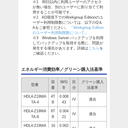
※1 90日以内に利用ユーザーのアクセス
が無い場合、別のユーザーに割り当てて利
用することが可能です。
※2 AD環境下でのWorkgroup Editionのユ
ーザー利用制限数については、以下のQ＆
Aをご参照ください。
「Workgroup Edition
のユーザー利用制限数について」
※3 Windows Server バックアップを利用
してバックアップを取得する際に、問題が
発生する場合があります。詳細は
こちら
を
ご確認ください。
エネルギー消費効率／グリーン購入法基準
容
W/G
区
グリーン購入
型番
量
B
分
法基準
HDL4-Z19WA
4T
0.008
IV
適合
TA-4
B
43
HDL4-Z19WA
8T
0.004
IV
適合
TA-8
B
21
HDL4-Z19WA
16
0.002