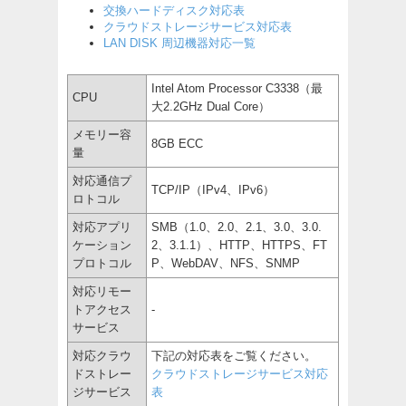
交換ハードディスク対応表
クラウドストレージサービス対応表
LAN DISK 周辺機器対応一覧
Intel Atom Processor C3338（最
CPU
大2.2GHz Dual Core）
メモリー容
8GB ECC
量
対応通信プ
TCP/IP（IPv4、IPv6）
ロトコル
対応アプリ
SMB（1.0、2.0、2.1、3.0、3.0.
ケーション
2、3.1.1）、HTTP、HTTPS、FT
プロトコル
P、WebDAV、NFS、SNMP
対応リモー
トアクセス
-
サービス
対応クラウ
下記の対応表をご覧ください。
ドストレー
クラウドストレージサービス対応
ジサービス
表