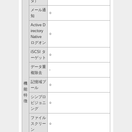
タ）
メール通
○
知
Active D
irectory
○
Native
ログオン
iSCSI タ
○
ーゲット
データ重
-
複除去
記憶域プ
機
○
ール
能
特
シンプロ
徴
ビジョニ
○
ング
ファイル
スクリー
○
ン