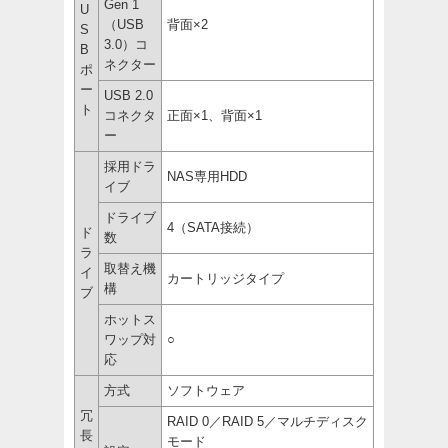
Gen 1
U
（USB
背面×2
S
3.0）コ
B
ネクター
ポ
ー
USB 2.0
ト
コネクタ
正面×1、背面×1
ー
採用ドラ
NAS専用HDD
イブ
ドライブ
4（SATA接続）
ド
数
ラ
取替え機
イ
カートリッジタイプ
構
ブ
ホットス
ワップ対
○
応
方式
ソフトウェア
冗
RAID 0／RAID 5／マルチディスク
長
モード