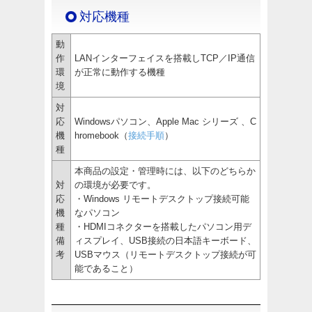
対応機種
動
作
LANインターフェイスを搭載しTCP／IP通信
環
が正常に動作する機種
境
対
応
Windowsパソコン、Apple Mac シリーズ 、C
機
hromebook（
接続手順
）
種
本商品の設定・管理時には、以下のどちらか
対
の環境が必要です。
応
・Windows リモートデスクトップ接続可能
機
なパソコン
種
・HDMIコネクターを搭載したパソコン用デ
備
ィスプレイ、USB接続の日本語キーボード、
考
USBマウス（リモートデスクトップ接続が可
能であること）