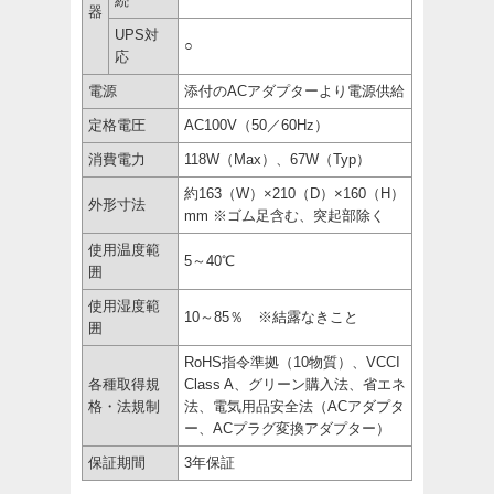
続
器
UPS対
○
応
電源
添付のACアダプターより電源供給
定格電圧
AC100V（50／60Hz）
消費電力
118W（Max）、67W（Typ）
約163（W）×210（D）×160（H）
外形寸法
mm ※ゴム足含む、突起部除く
使用温度範
5～40℃
囲
使用湿度範
10～85％ ※結露なきこと
囲
RoHS指令準拠（10物質）、VCCI
各種取得規
Class A、グリーン購入法、省エネ
格・法規制
法、電気用品安全法（ACアダプタ
ー、ACプラグ変換アダプター）
保証期間
3年保証