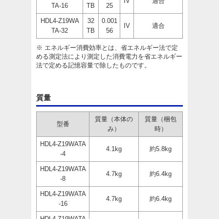
IV
適合
TA-16
TB
25
HDL4-Z19WA
32
0.001
IV
適合
TA-32
TB
56
※ エネルギー消費効率とは、省エネルギー法で定
める測定法により測定した消費電力を省エネルギー
法で定める記憶容量で除したものです。
質量
質量（本体の
質量（梱包
型番
み）
時）
HDL4-Z19WATA
4.1kg
約5.8kg
-4
HDL4-Z19WATA
4.7kg
約6.4kg
-8
HDL4-Z19WATA
4.7kg
約6.4kg
-16
HDL4-Z19WATA