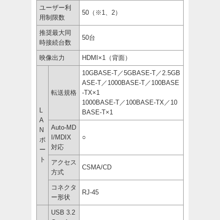
ユーザー利
50（※1、2）
用制限数
推奨最大同
50台
時接続台数
映像出力
HDMI×1（背面）
10GBASE-T／5GBASE-T／2.5GB
ASE-T／1000BASE-T／100BASE
転送規格
-TX×1
1000BASE-T／100BASE-TX／10
L
BASE-T×1
A
Auto-MD
N
I/MDIX
○
ポ
対応
ー
ト
アクセス
CSMA/CD
方式
コネクタ
RJ-45
ー形状
USB 3.2