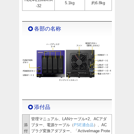
5.1kg
約6.8kg
-32
各部の名称
添付品
管理マニュアル、LANケーブル×2、ACアダ
添
プター、電源ケーブル（
PSE適合品
）、AC
付
プラグ変換アダプター、「ActiveImage Prote