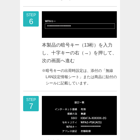
STEP
6
本製品の暗号キー（13桁）を入力
し、十字キーの右（→）を押して、
次の画面へ進む
※暗号キーの出荷時設定は、添付の「無線
LAN設定情報シート」または商品に貼付の
シールに記載しています。
STEP
7