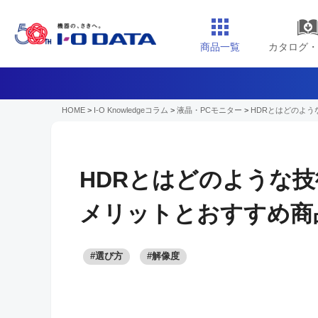
商品一覧
カタログ・
HOME
>
I-O Knowledgeコラム
>
液晶・PCモニター
>
HDRとはどのよ
HDRとはどのような
メリットとおすすめ商
#選び方
#解像度