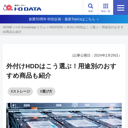
検索
商品一覧
創業50周年 特別企画・最新Topicsはこちら ＞
HOME
>
I-O Knowledgeコラム
>
HDD/SSD
>
外付けHDDはこう選ぶ！用途別のおすす
め商品も紹介
（記事公開日：2024年2月29日）
外付けHDDはこう選ぶ！用途別のおす
すめ商品も紹介
#ストレージ
#選び方