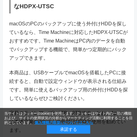
なHDPX-UTSC
macOSのPCのバックアップに使う外付けHDDを探し
ているなら、Time Machineに対応したHDPX-UTSCが
おすすめです。Time MachineはPC内のデータを自動
でバックアップする機能で、簡単かつ定期的にバック
アップできます。
本商品は、USBケーブルでmacOSを搭載したPCに接
続すると、自動で設定ウィンドウが表示される仕組み
です。簡単に使えるバックアップ用の外付けHDDを探
しているならぜひご検討ください。
容量のラインアップは1TB～2TBです。なお、Apple
当サイトはクッキー(cookie)を使用します。クッキーはサイト内の一部の機能
および、サイトの使用状況の分析からマーケティング活動に利用することを目
は本体容量の2倍以上の外付けHDDの使用を勧めてい
的としています。
個人情報の取扱いについてはこちら
承諾する
ます。