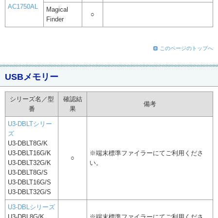
AC1750AL
Magical
○
Finder
このページのトップへ
USBメモリー
シリーズ名／型
確認結
備考
番
果
U3-DBLTシリー
ズ
U3-DBLT8G/K
U3-DBLT16G/K
※端末標準ファイラーにてご利用くださ
○
U3-DBLT32G/K
い。
U3-DBLT8G/S
U3-DBLT16G/S
U3-DBLT32G/S
U3-DBLシリーズ
U3-DBL8G/K
※端末標準ファイラーにてご利用くださ