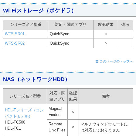
Wi-Fiストレージ（ポケドラ）
シリーズ名／型番
対応・関連アプリ
確認結果
備考
WFS-SR01
QuickSync
○
WFS-SR02
QuickSync
○
このページのトップへ
NAS（ネットワークHDD）
対応・関
確認
シリーズ名／型番
備考
連アプリ
結果
Magical
HDL-Tシリーズ（コン
○
Finder
パクトモデル）
HDL-TC500
Remote
マルチウィンドウモードに
○
HDL-TC1
Link Files
は対応しておりません