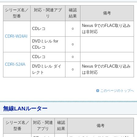
シリーズ名／
対応・関連アプ
確認
備考
型番
リ
結果
Nexus 9でのFLAC取り込み
CDレコ
○
は非対応
CDRI-W24AI
DVDミレル for
○
CDレコ
CDレコ
○
CDRI-S24A
DVDミレル ダイ
Nexus 9でのFLAC取り込み
○
レクト
は非対応
このページのトップへ
無線LANルーター
シリーズ名／
対応・関連
確認
備考
型番
アプリ
結果