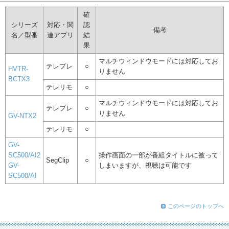
確
シリーズ
対応・関
認
備考
名／型番
連アプリ
結
果
マルチウィンドウモードには対応してお
テレプレ
○
HVTR-
りません
BCTX3
テレリモ
○
マルチウィンドウモードには対応してお
テレプレ
○
りません
GV-NTX2
テレリモ
○
GV-
SC500/AI2
操作画面の一部が番組タイトルに被って
SegClip
○
GV-
しまいますが、視聴は可能です
SC500/AI
このページのトップへ