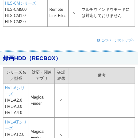
HLS-CMシリーズ
HLS-CM500
Remote
マルチウィンドウモードに
○
HLS-CM1.0
Link Files
は対応しておりません
HLS-CM2.0
このページのトップへ
録画HDD（RECBOX）
シリーズ名
対応・関連
確認
備考
／型番
アプリ
結果
HVL-Aシリ
ーズ
Magical
HVL-A2.0
○
Finder
HVL-A3.0
HVL-A4.0
HVL-ATシリ
ーズ
Magical
HVL-AT2.0
○
Finder