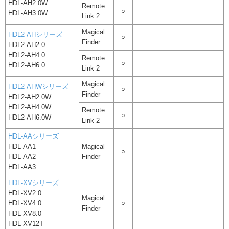
HDL-AH2.0W
Remote
○
HDL-AH3.0W
Link 2
Magical
HDL2-AHシリーズ
○
Finder
HDL2-AH2.0
HDL2-AH4.0
Remote
○
HDL2-AH6.0
Link 2
Magical
HDL2-AHWシリーズ
○
Finder
HDL2-AH2.0W
HDL2-AH4.0W
Remote
○
HDL2-AH6.0W
Link 2
HDL-AAシリーズ
HDL-AA1
Magical
○
HDL-AA2
Finder
HDL-AA3
HDL-XVシリーズ
HDL-XV2.0
Magical
HDL-XV4.0
○
Finder
HDL-XV8.0
HDL-XV12T