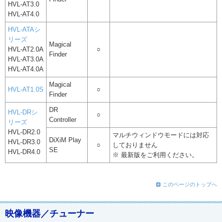
HVL-AT3.0
HVL-AT4.0
HVL-ATAシ
リーズ
Magical
HVL-AT2.0A
○
Finder
HVL-AT3.0A
HVL-AT4.0A
Magical
HVL-AT1.0S
○
Finder
DR
HVL-DRシ
○
Controller
リーズ
HVL-DR2.0
マルチウィンドウモードには対応
DiXiM Play
HVL-DR3.0
○
しておりません
SE
HVL-DR4.0
※ 最新版をご利用ください。
このページのトップへ
映像機器／チューナー