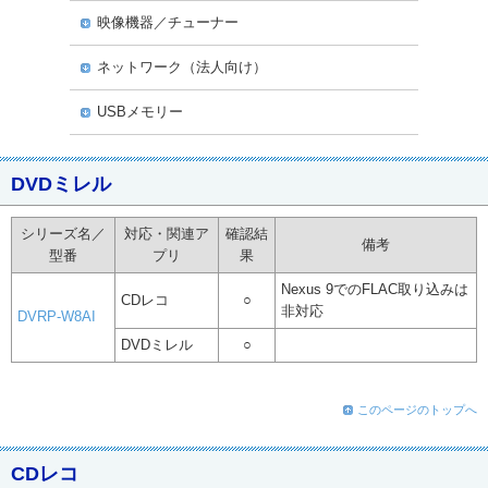
映像機器／チューナー
ネットワーク（法人向け）
USBメモリー
DVDミレル
シリーズ名／
対応・関連ア
確認結
備考
型番
プリ
果
Nexus 9でのFLAC取り込みは
CDレコ
○
非対応
DVRP-W8AI
DVDミレル
○
このページのトップへ
CDレコ