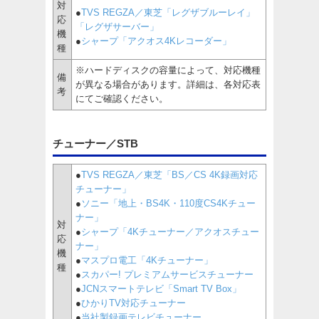
対
●
TVS REGZA／東芝「レグザブルーレイ」
応
「レグザサーバー」
機
●
シャープ「アクオス4Kレコーダー」
種
※ハードディスクの容量によって、対応機種
備
が異なる場合があります。詳細は、各対応表
考
にてご確認ください。
チューナー／STB
●
TVS REGZA／東芝「BS／CS 4K録画対応
チューナー」
●
ソニー「地上・BS4K・110度CS4Kチュー
ナー」
対
●
シャープ「4Kチューナー／アクオスチュー
応
ナー」
機
●
マスプロ電工「4Kチューナー」
種
●
スカパー! プレミアムサービスチューナー
●
JCNスマートテレビ「Smart TV Box」
●
ひかりTV対応チューナー
●
当社製録画テレビチューナー