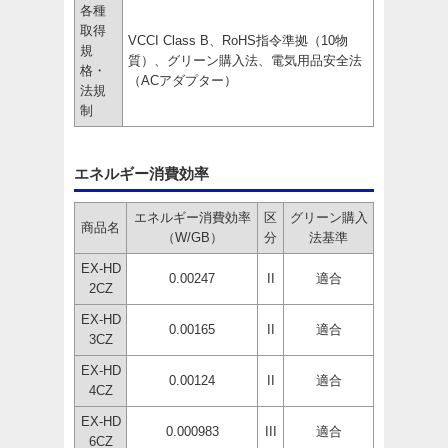
各種
取得
VCCI Class B、RoHS指令準拠（10物
規
質）、グリーン購入法、電気用品安全法
格・
（ACアダプター）
法規
制
エネルギー消費効率
エネルギー消費効率
区
グリーン購入
商品名
（W/GB）
分
法基準
EX-HD
0.00247
II
適合
2CZ
EX-HD
0.00165
II
適合
3CZ
EX-HD
0.00124
II
適合
4CZ
EX-HD
0.000983
III
適合
6CZ