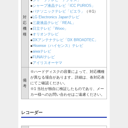
●
シャープ液晶テレビ「ICC PURIOS」
●
パナソニックテレビ「ビエラ」
（※1）
対
●
LG Electronics Japanテレビ
応
●
三菱液晶テレビ「REAL」
機
●
日立テレビ「Wooo」
種
●
オリオンテレビ
●
DXアンテナテレビ「DX BROADTEC」
●
Hisense（ハイセンス）テレビ
●
aiwaテレビ
●
FUNAIテレビ
●
アイリスオーヤマ
※ハードディスクの容量によって、対応機種
が異なる場合があります。詳細は、各対応表
備
にてご確認ください。
考
※1 当社が独自に検証したものであり、メー
カー様へのお問い合わせはご遠慮ください。
レコーダー