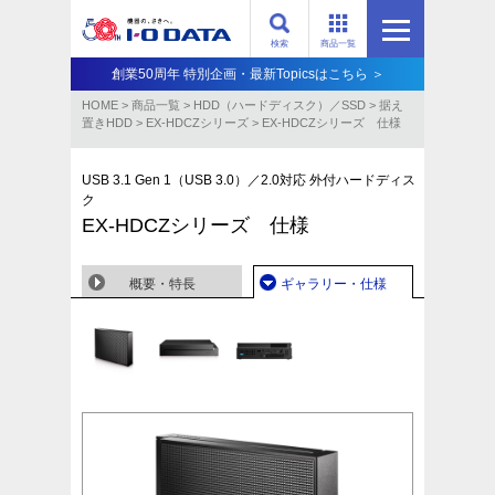
検索
商品一覧
創業50周年 特別企画・最新Topicsはこちら ＞
HOME
>
商品一覧
>
HDD（ハードディスク）／SSD
>
据え
置きHDD
>
EX-HDCZシリーズ
>
EX-HDCZシリーズ 仕様
USB 3.1 Gen 1（USB 3.0）／2.0対応 外付ハードディス
ク
EX-HDCZシリーズ 仕様
概要・特長
ギャラリー・仕様