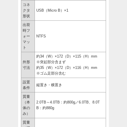
コネ
クタ
USB（Micro B）×1
形状
出荷
時フ
ォー
NTFS
マッ
ト
約34（W）×172（D）×115（H）mm
外形
※突起部分含まず
寸法
約35（W）×172（D）×116（H）mm
※ゴム足部分含む
設置
縦置き・横置き
条件
質量
（本
2.0TB～4.0TB：約800g／6.0TB、8.0T
体の
B：約880g
み）
質量