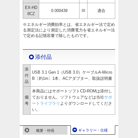
EX-HD
0.000439
III
適合
8CZ
※エネルギー消費効率とは、省エネルギー法で定め
る測定法により測定した消費電力を省エネルギー法
で定める記憶容量で除したものです。
添付品
添
USB 3.1 Gen 1（USB 3.0）ケーブルA-Micro
付
B〔約1m〕1本、ACアダプター、取扱説明書
品
本商品にはサポートソフトCD-ROMは添付し
備
ておりません。ソフトウェアなどは当社
サポ
考
ートライブラリ
よりダウンロードしてくださ
い。
ギャラリー・仕様
概要・特長