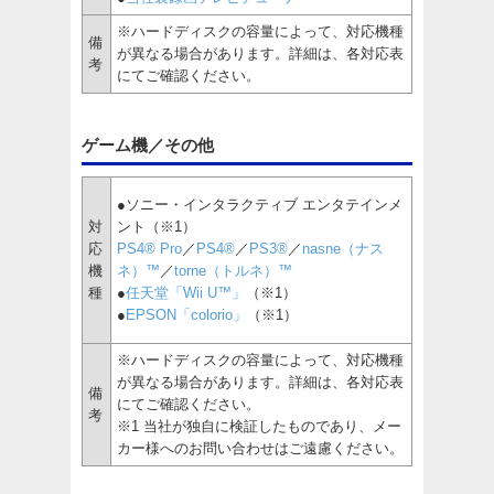
※ハードディスクの容量によって、対応機種
備
が異なる場合があります。詳細は、各対応表
考
にてご確認ください。
ゲーム機／その他
●ソニー・インタラクティブ エンタテインメ
対
ント（※1）
応
PS4® Pro
／
PS4®
／
PS3®
／
nasne（ナス
機
ネ）™
／
torne（トルネ）™
種
●
任天堂「Wii U™」
（※1）
●
EPSON「colorio」
（※1）
※ハードディスクの容量によって、対応機種
が異なる場合があります。詳細は、各対応表
備
にてご確認ください。
考
※1 当社が独自に検証したものであり、メー
カー様へのお問い合わせはご遠慮ください。