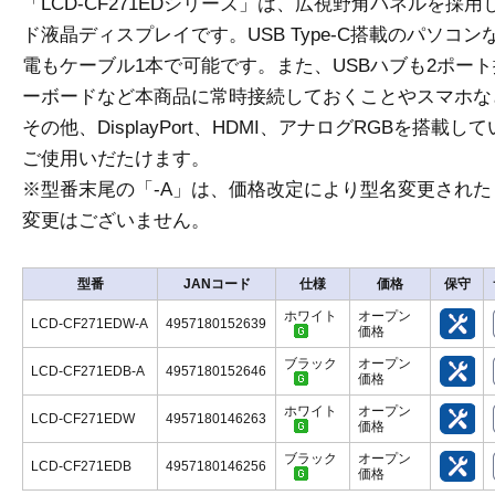
「LCD-CF271EDシリーズ」は、広視野角パネルを採用した
ド液晶ディスプレイです。USB Type-C搭載のパソコ
電もケーブル1本で可能です。また、USBハブも2ポー
ーボードなど本商品に常時接続しておくことやスマホな
その他、DisplayPort、HDMI、アナログRGBを搭
ご使用いだたけます。
※型番末尾の「-A」は、価格改定により型名変更され
変更はございません。
型番
JANコード
仕様
価格
保守
ホワイト
オープン
LCD-CF271EDW-A
4957180152639
価格
ブラック
オープン
LCD-CF271EDB-A
4957180152646
価格
ホワイト
オープン
LCD-CF271EDW
4957180146263
価格
ブラック
オープン
LCD-CF271EDB
4957180146256
価格