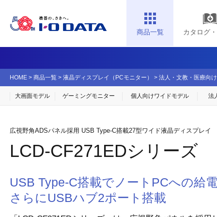
商品一覧
カタログ・
HOME
>
商品一覧
>
液晶ディスプレイ（PCモニター）
>
法人・文教・医療向け
大画面モデル
ゲーミングモニター
個人向け
ワイドモデル
法
広視野角ADSパネル採用 USB Type-C搭載27型ワイド液晶ディスプレイ
LCD-CF271EDシリーズ
USB Type-C搭載でノートPCへの
さらにUSBハブ2ポート搭載