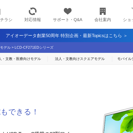
チラシ
対応情報
サポート・Q&A
会社案内
ショ
アイオーデータ創業50周年 特別企画・最新Topicsはこちら ＞
モデル
>
LCD-CF271EDシリーズ
人・文教・医療
向けモデル
法人・文教向け
スクエアモデル
モバイル
給電もできる！