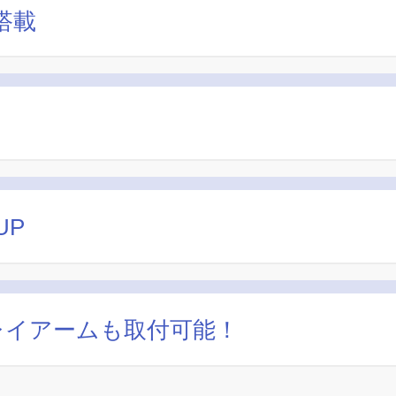
搭載
UP
レイアームも取付可能！