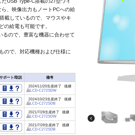
USB Type-C搭載の27型ワイ
ンなら、映像出力もノートPCへの給
ト搭載しているので、マウスやキ
どの給電も可能です。
載しているので、豊富な機器に合わせて
たもので、対応機種および仕様に
サポート/取説
備考
2024/11/20生産終了 後継
品
LCD-C272SDW
2024/10/23生産終了 後継
品
LCD-C272SDB
2021/7/28生産終了 後継
品
LCD-C272SDW
2021/7/28生産終了 後継
品
LCD-C272SDB