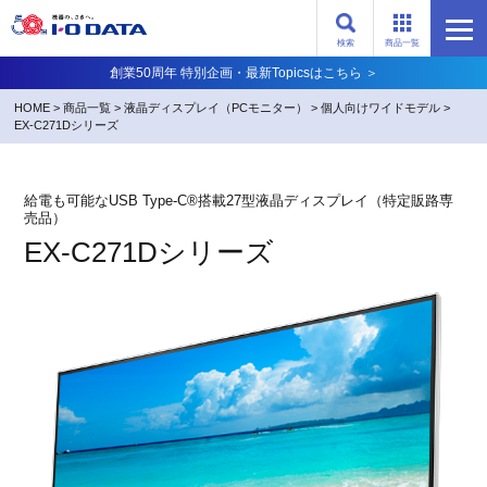
検索
商品一覧
創業50周年 特別企画・最新Topicsはこちら ＞
HOME
>
商品一覧
>
液晶ディスプレイ（PCモニター）
>
個人向けワイドモデル
>
EX-C271Dシリーズ
給電も可能なUSB Type-C®搭載27型液晶ディスプレイ（特定販路専
売品）
EX-C271Dシリーズ