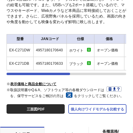
の給電も可能です。また、USBハブも2ポート搭載しているので、マ
ウスやキーボード、Webカメラなど本商品に常時接続しておくことが
できます。さらに、広視野角パネルを採用しているため、画面の向き
や角度を動かしても映像を変わらず鮮明に映し出します。
型番
JANコード
仕様
価格
サ
EX-C271DW
4957180170640
オープン価格
ホワイト
EX-C271DB
4957180170633
オープン価格
ブラック
※
表示価格と商品全般について
※取扱説明書やQ＆A、ソフトウェア等の各種ダウンロードは
を、保守サービスをご検討の方は
をクリックしてご覧ください。
三面図PDF
個人向けワイドモデルを比較する
各種規格/