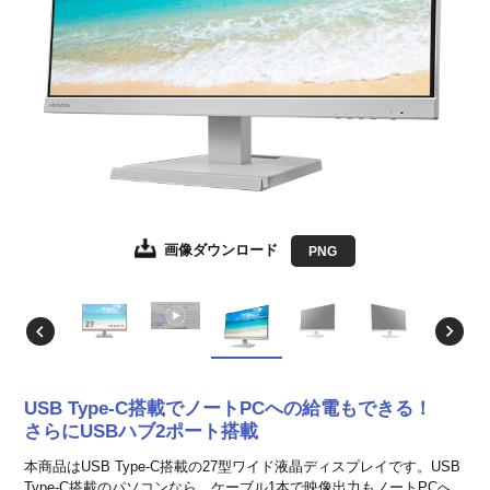
画像ダウンロード
画像ダウンロード
画像ダウンロード
画像ダウンロード
画像ダウンロード
画像ダウンロード
画像ダウンロード
画像ダウンロード
画像ダウンロード
画像ダウンロード
画像ダウンロード
画像ダウンロード
画像ダウンロード
JPEG
JPEG
JPEG
JPEG
JPEG
JPEG
JPEG
JPEG
JPEG
JPEG
JPEG
JPEG
PNG
EPS形式
EPS形式
EPS形式
EPS形式
EPS形式
EPS形式
EPS形式
EPS形式
EPS形式
EPS形式
EPS形式
EPS形式
USB Type-C搭載でノートPCへの給電もできる！
さらにUSBハブ2ポート搭載
本商品はUSB Type-C搭載の27型ワイド液晶ディスプレイです。USB
Type-C搭載のパソコンなら、ケーブル1本で映像出力もノートPCへ