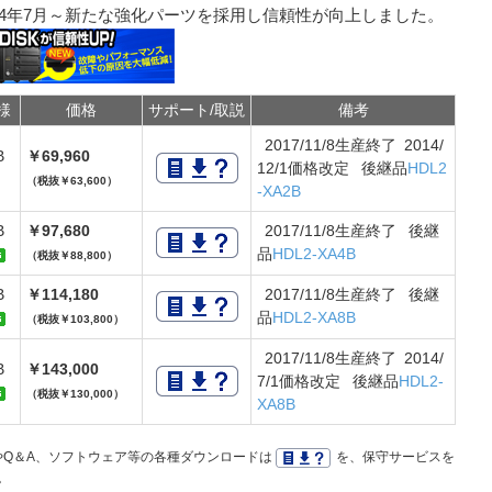
014年7月～新たな強化パーツを採用し信頼性が向上しました。
様
価格
サポート/取説
備考
2017/11/8生産終了 2014/
B
￥69,960
12/1価格改定 後継品
HDL2
（税抜￥63,600）
-XA2B
B
￥97,680
2017/11/8生産終了 後継
品
HDL2-XA4B
（税抜￥88,800）
B
￥114,180
2017/11/8生産終了 後継
品
HDL2-XA8B
（税抜￥103,800）
2017/11/8生産終了 2014/
B
￥143,000
7/1価格改定 後継品
HDL2-
（税抜￥130,000）
XA8B
Q＆A、ソフトウェア等の各種ダウンロードは
を、保守サービスを
。