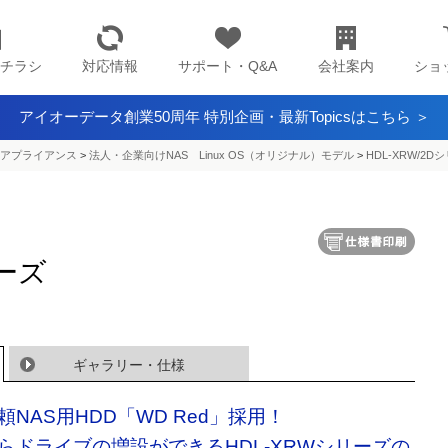
チラシ
対応情報
サポート・Q&A
会社案内
ショ
アイオーデータ創業50周年 特別企画・最新Topicsはこちら ＞
アプライアンス​
>
法人・企業向けNAS Linux OS（オリジナル）モデル
>
HDL-XRW/2D
リーズ
ギャラリー・仕様
頼NAS用HDD「WD Red」採用！
らドライブの増設ができるHDL-XRWシリーズの