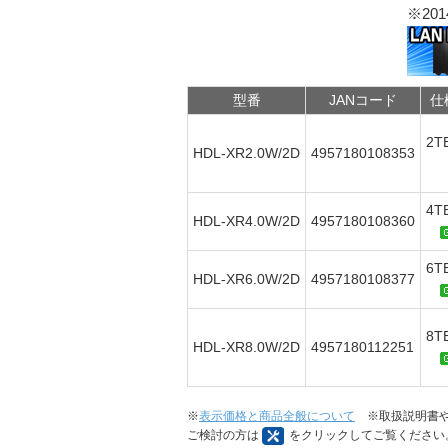
※2
型番
JANコード
仕
2T
HDL-XR2.0W/2D
4957180108353
4T
HDL-XR4.0W/2D
4957180108360
6T
HDL-XR6.0W/2D
4957180108377
8T
HDL-XR8.0W/2D
4957180112251
※
表示価格と商品全般について
※取扱説明書や
ご検討の方は
をクリックしてご覧ください