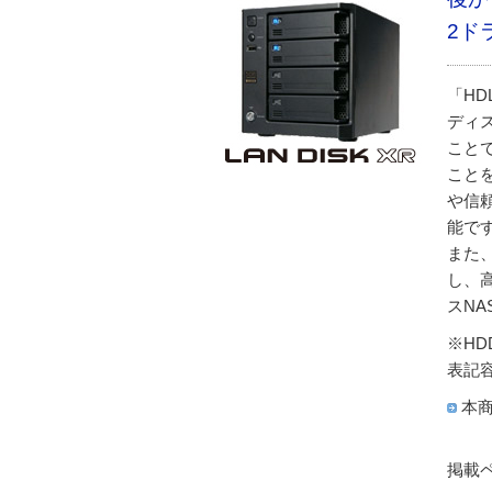
2ド
「HD
ディ
こと
こと
や信
能で
また、
し、
スNA
※H
表記容
本商
掲載