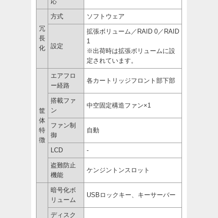
応
方式
ソフトウェア
冗
拡張ボリューム／RAID 0／RAID
長
1
設定
化
※出荷時は拡張ボリュームに設
定されています。
エアフロ
各カートリッジフロント部下部
ー経路
搭載ファ
中空固定構造ファン×1
ン
筐
体
ファン制
特
自動
御
徴
LCD
-
盗難防止
ケンジントンスロット
機能
暗号化ボ
USBロックキー、キーサーバー
リューム
ディスク