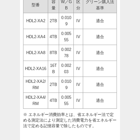
容
W／G
区
グリーン購入法
型番
量
B
分
基準
0.010
HDL2-XA2
2TB
IV
適合
9
0.005
HDL2-XA4
4TB
IV
適合
55
0.002
HDL2-XA8
8TB
IV
適合
78
16T
0.002
HDL2-XA16
IV
適合
B
03
HDL2-XA2/
0.010
2TB
IV
適合
RM
9
HDL2-XA4/
0.005
4TB
IV
適合
RM
55
※ エネルギー消費効率とは、省エネルギー法で定
める測定法により測定した消費電力を省エネルギー
法で定める記憶容量で除したものです。