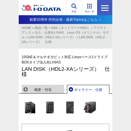
検索
商品一覧
創業50周年 特別企画・最新Topicsはこちら ＞
HOME
>
商品一覧
>
NAS（ネットワークHDD）／アプライ
アンス​
>
法人・企業向けNAS Linux OS（オリジナル）モデ
ル
>
LAN DISK（HDL2-XAシリーズ）
>
LAN DISK（HDL2-
XAシリーズ） 仕様
10GbE＆マルチギガビット対応 Linuxベース2ドライブ
BOXタイプ法人向けNAS
LAN DISK（HDL2-XAシリーズ） 仕
様
概要・特長
ギャラリー・仕様