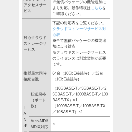
※無償パッケージの機能追加に
アクセスサー
より対応。動作環境は
こちら
を
ビス
ご確認ください。
下記の対応表をご覧ください。
クラウドストレージサービス対
応表
対応クラウド
※全て無償パッケージの機能追
ストレージサ
加により対応
ービス
※クラウドストレージサービス
のライセンスは別途契約が必要
です。
推奨最大同時
64台（10GbE接続時）／32台
接続台数
（1GbE接続時）
（10GBASE-T／5GBASE-T／2.
転送規格
5GBASE-T／1000BASE-T／100
（ポート
BASE-TX）×1
数）
（1000BASE-T／100BASE-TX
L
／10BASE-T）×1
A
N
Auto-MDI/
○
ポ
MDIX対応
ー