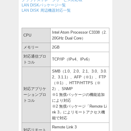
LAN DISKパッケージ一覧
LAN DISK 周辺機器対応一覧
Intel Atom Processor C3338（2.
CPU
20GHz Dual Core）
メモリー
2GB
対応通信プロ
TCP/IP（IPv4、IPv6）
トコル
SMB（1.0、2.0、2.1、3.0、3.0.
2、3.1.1）、AFP（※1）、FTP
（※1）、HTTP/HTTPS（※
対応アプリケ
2）、SNMP
ーションプロ
※1 無償パッケージの機能追加
トコル
により対応
※2 無償パッケージ「Remote Li
nk 3」によリモートアクセス機
能で対応
Remote Link 3
対応リモート