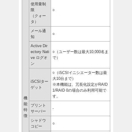
使用量制
限
○
（クォー
タ）
メール通
○
知
Active Dir
ectory Nati
○（ユーザー数は最大10,000名ま
ve ログオ
で）
ン
○（iSCSIイニシエーター数は最
大10台まで）
iSCSIター
※本機能は、冗長化設定がRAID
ゲット
1/RAID 0の場合のみ利用可能で
す。
機
能
プリント
-
特
サーバー
徴
シャドウ
○
コピー