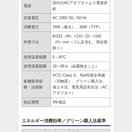
添付のACアダプターより電源供
電源
給
定格電圧
AC 100V 50／60 Hz
消費電力
76W（最大）、36W（TYP）
約101（W）×210（D）×160
外形寸法
（H）mm（ゴム足含む、突起部
除く）
使用温度範囲
5～40℃
使用湿度範囲
10～85％（結露無きこと）
VCCI Class A、RoHS指令準拠
各種取得規
（10物質）、グリーン購入法、
格・法規制
省エネ法、電気用品安全法（AC
アダプター）
保証期間
3年保証
エネルギー消費効率／グリーン購入法基準