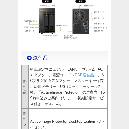
添付品
初回設定マニュアル、LANケーブル×2、AC
アダプター、電源コード（
PSE適合品
）、A
添
Cプラグ変換アダプター、マスターキー保存
付
用USBメモリー、USBロックキーシール2
品
枚、「ActiveImage Protector」のご案内、IS
Sお申込みご案内（リモート初期設定サービ
ス付きモデルのみ）
添
付
ActiveImage Protector Desktop Edition（3ラ
ソ
イセンス）