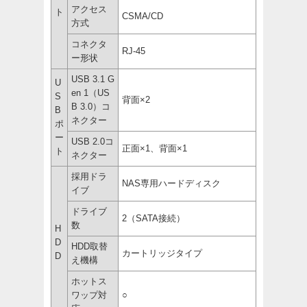
アクセス
ト
CSMA/CD
方式
コネクタ
RJ-45
ー形状
USB 3.1 G
U
en 1（US
S
背面×2
B 3.0）コ
B
ネクター
ポ
ー
USB 2.0コ
正面×1、背面×1
ト
ネクター
採用ドラ
NAS専用ハードディスク
イブ
ドライブ
2（SATA接続）
数
H
D
HDD取替
カートリッジタイプ
D
え機構
ホットス
ワップ対
○