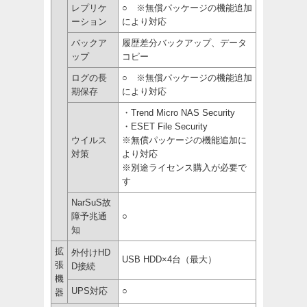
レプリケ
○ ※無償パッケージの機能追加
ーション
により対応
バックア
履歴差分バックアップ、データ
ップ
コピー
ログの長
○ ※無償パッケージの機能追加
期保存
により対応
・Trend Micro NAS Security
・ESET File Security
ウイルス
※無償パッケージの機能追加に
対策
より対応
※別途ライセンス購入が必要で
す
NarSuS故
障予兆通
○
知
拡
外付けHD
USB HDD×4台（最大）
張
D接続
機
UPS対応
○
器