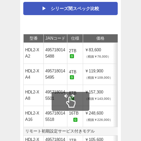
▶ シリーズ間スペック比較
型番
JANコード
仕様
価格
保守
サ
HDL2-X
495718014
￥83,600
2TB
A2
5488
（税抜￥76,000）
HDL2-X
495718014
￥119,900
4TB
A4
5495
（税抜￥109,000）
HDL2-X
495718014
￥157,300
8TB
A8
5501
（税抜￥143,000）
HDL2-X
495718014
16TB
￥248,600
A16
5518
（税抜￥226,000）
リモート初期設定サービス付きモデル
HDL2-X
495718014
￥105,600
2TB