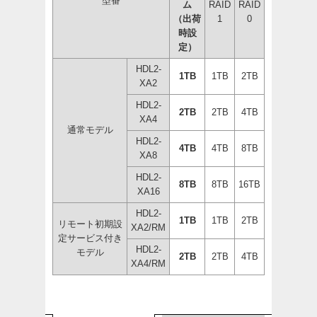
型番
ム
RAID
RAID
（出荷
1
0
時設
定）
HDL2-
1TB
1TB
2TB
XA2
HDL2-
2TB
2TB
4TB
XA4
通常モデル
HDL2-
4TB
4TB
8TB
XA8
HDL2-
8TB
8TB
16TB
XA16
HDL2-
1TB
1TB
2TB
リモート初期設
XA2/RM
定サービス付き
HDL2-
モデル
2TB
2TB
4TB
XA4/RM