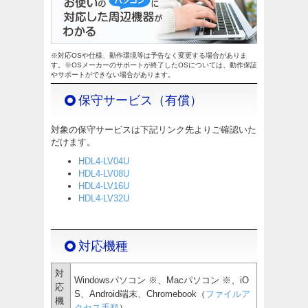
※対応OSや仕様、動作環境等は予告なく変更する場合がありま
す。※OSメーカーのサポートが終了したOSについては、動作保証
やサポートができない場合があります。
保守サービス（有償）
対象の保守サービスは下記リンク先よりご確認いた
だけます。
HDL4-LV04U
HDL4-LV08U
HDL4-LV16U
HDL4-LV32U
対応機種
対
Windowsパソコン ※、Macパソコン ※、iO
応
S、Android端末、Chromebook（
ファイルア
機
クセス手順
）