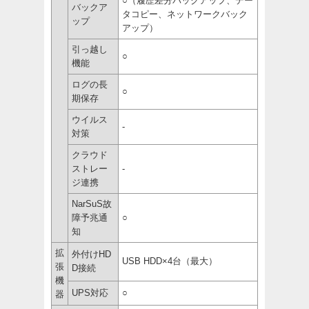
○（履歴差分バックアップ、デー
バックア
タコピー、ネットワークバック
ップ
アップ）
引っ越し
○
機能
ログの長
○
期保存
ウイルス
-
対策
クラウド
ストレー
-
ジ連携
NarSuS故
障予兆通
○
知
拡
外付けHD
USB HDD×4台（最大）
張
D接続
機
UPS対応
○
器