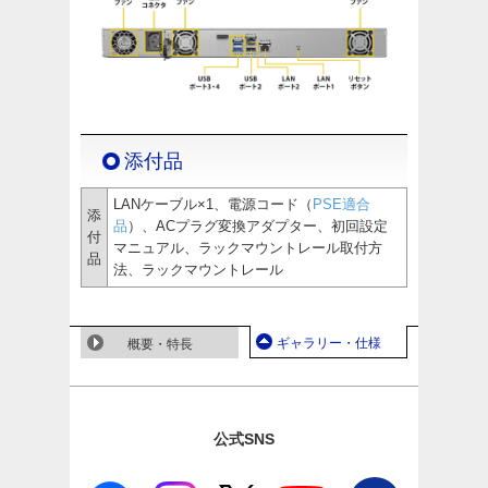
添付品
LANケーブル×1、電源コード（
PSE適合
添
品
）、ACプラグ変換アダプター、初回設定
付
マニュアル、ラックマウントレール取付方
品
法、ラックマウントレール
ギャラリー・仕様
概要・特長
公式SNS