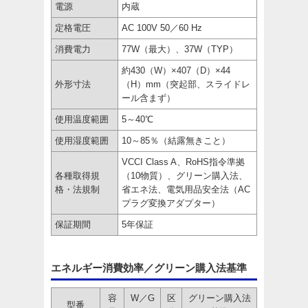
電源
内蔵
定格電圧
AC 100V 50／60 Hz
消費電力
77W（最大）、37W（TYP）
約430（W）×407（D）×44
外形寸法
（H）mm（突起部、スライドレ
ール含まず）
使用温度範囲
5～40℃
使用湿度範囲
10～85％（結露無きこと）
VCCI Class A、RoHS指令準拠
各種取得規
（10物質）、グリーン購入法、
格・法規制
省エネ法、電気用品安全法（AC
プラグ変換アダプター）
保証期間
5年保証
エネルギー消費効率／グリーン購入法基準
容
W／G
区
グリーン購入法
型番