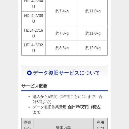
HDL4-LV04
U
約7.4kg
約11.0kg
HDL4-LV08
U
HDL4-LV16
約7.8kg
約11.0kg
U
HDL4-LV32
約8.5kg
約12.0kg
U
データ復旧サービスについて
サービス概要
購入から5年間（1年間ごとに1回まで、合
計5回まで）
データ復旧作業費用
合計150万円（税込）
まで
障害
利用
レベ
障害内容
につ