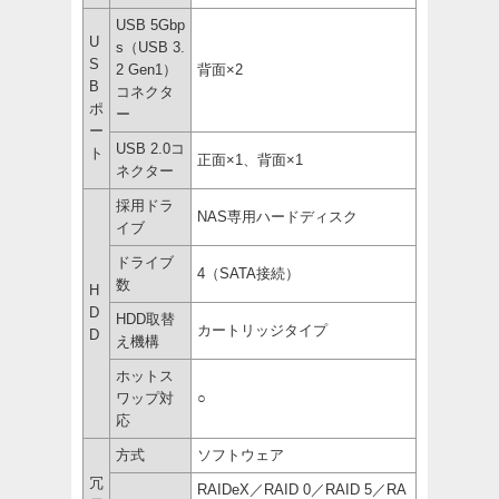
USB 5Gbp
U
s（USB 3.
S
2 Gen1）
背面×2
B
コネクタ
ポ
ー
ー
USB 2.0コ
ト
正面×1、背面×1
ネクター
採用ドラ
NAS専用ハードディスク
イブ
ドライブ
4（SATA接続）
数
H
D
HDD取替
カートリッジタイプ
D
え機構
ホットス
ワップ対
○
応
方式
ソフトウェア
冗
RAIDeX／RAID 0／RAID 5／RA