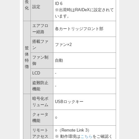
長
ID 6
設定
化
※出荷時はRAIDeXに設定されて
います。
エアフロ
各カートリッジフロント部
ー経路
搭載ファ
ファン×2
ン
筐
体
ファン制
特
自動
御
徴
LCD
-
盗難防止
-
機能
暗号化ボ
USBロックキー
リューム
クォータ
○
機能
リモート
○（Remote Link 3）
アクセス
※ 動作環境は
こちら
をご確認く