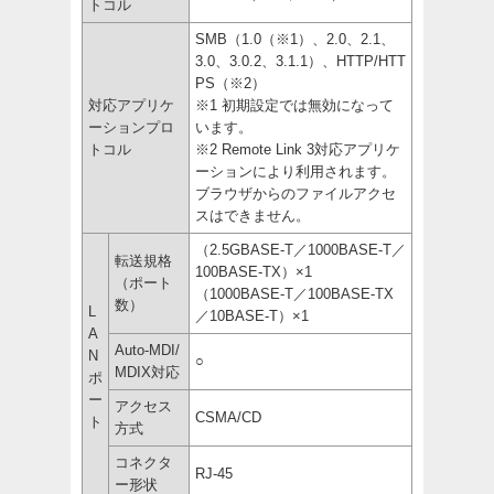
トコル
SMB（1.0（※1）、2.0、2.1、
3.0、3.0.2、3.1.1）、HTTP/HTT
PS（※2）
対応アプリケ
※1 初期設定では無効になって
ーションプロ
います。
トコル
※2 Remote Link 3対応アプリケ
ーションにより利用されます。
ブラウザからのファイルアクセ
スはできません。
（2.5GBASE-T／1000BASE-T／
転送規格
100BASE-TX）×1
（ポート
（1000BASE-T／100BASE-TX
数）
L
／10BASE-T）×1
A
Auto-MDI/
N
○
MDIX対応
ポ
ー
アクセス
CSMA/CD
ト
方式
コネクタ
RJ-45
ー形状