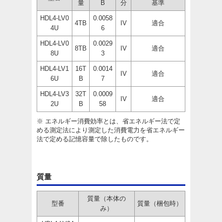
量
B
分
基準
HDL4-LV0
0.0058
4TB
IV
適合
4U
6
HDL4-LV0
0.0029
8TB
IV
適合
8U
3
HDL4-LV1
16T
0.0014
IV
適合
6U
B
7
HDL4-LV3
32T
0.0009
IV
適合
2U
B
58
※ エネルギー消費効率とは、省エネルギー法で定
める測定法により測定した消費電力を省エネルギー
法で定める記憶容量で除したものです。
質量
質量（本体の
型番
質量（梱包時）
み）