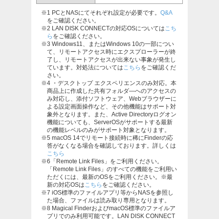
※1 PCとNASにてそれぞれ設定が必要です。
Q&A
をご確認ください。
※2 LAN DISK CONNECTの対応OSについては
こち
ら
をご確認ください。
※3 Windows11、またはWindows 10の一部につい
て、リモートアクセス時にエクスプローラーが終
了し、リモートアクセスが出来ない事象が発生し
ています。対処法については
こちら
をご確認くだ
さい。
※4 ・デスクトップ エクスペリエンスのみ対応。本
商品上に作成した共有フォルダ―へのアクセスの
み対応し、添付ソフトウェア、Webブラウザーに
よる設定画面操作など、その他機能はサポート対
象外となります。また、Active Directoryログオン
機能についても、ServerOSがサポートする最新
の機能レベルのみがサポート対象となります。
※5 macOS 14でリモート接続時に稀にFinderの応
答がなくなる場合を確認しております。詳しくは
こちら
※6「Remote Link Files」をご利用ください。
「Remote Link Files」のすべての機能をご利用い
ただくには、最新のOSをご利用ください。※最
新の対応OSは
こちら
をご確認ください。
※7 iOS標準のファイルアプリ等からNASを参照し
た場合、ファイルは読み取り専用となります。
※8 Magical FinderおよびmacOS標準のファイルア
プリでのみ利用可能です。LAN DISK CONNECT