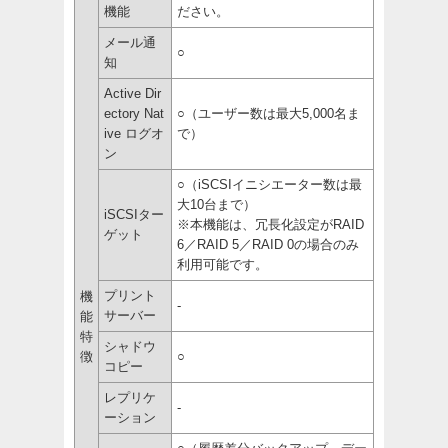
機能
ださい。
メール通
○
知
Active Dir
ectory Nat
○（ユーザー数は最大5,000名ま
ive ログオ
で）
ン
○（iSCSIイニシエーター数は最
大10台まで）
iSCSIター
※本機能は、冗長化設定がRAID
ゲット
6／RAID 5／RAID 0の場合のみ
利用可能です。
プリント
機
-
サーバー
能
特
シャドウ
徴
○
コピー
レプリケ
-
ーション