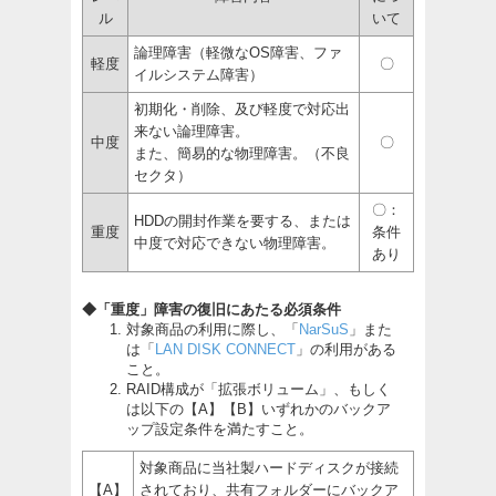
ル
いて
論理障害（軽微なOS障害、ファ
軽度
〇
イルシステム障害）
初期化・削除、及び軽度で対応出
来ない論理障害。
中度
〇
また、簡易的な物理障害。（不良
セクタ）
〇：
HDDの開封作業を要する、または
重度
条件
中度で対応できない物理障害。
あり
◆「重度」障害の復旧にあたる必須条件
対象商品の利用に際し、「
NarSuS
」また
は「
LAN DISK CONNECT
」の利用がある
こと。
RAID構成が「拡張ボリューム」、もしく
は以下の【A】【B】いずれかのバックア
ップ設定条件を満たすこと。
対象商品に当社製ハードディスクが接続
【A】
されており、共有フォルダーにバックア