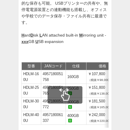
的な保存も可能。 USBプリンターの共有や、無
停電電源装置との連動機能も搭載し、オフィス
や学校でのデータ保存・ファイル共有に最適で
す。
H
ard
D
isk
L
AN attached built-in
M
irroring unit -
xxx
GB
U
SB expansion
型番
JANコード
仕様
価格
サポ
HDLM-16
4957180051
￥107,800
160GB
0U
758
（税抜￥98,000）
HDLM-25
4957180051
￥151,800
250GB
0U
765
（税抜￥138,000）
HDLM-30
4957180051
￥181,500
300GB
0U
772
（税抜￥165,000）
HDLM-40
4957180061
￥242,000
400GB
0U
337
（税抜￥220,000）