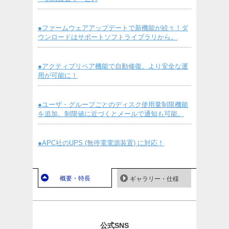
●ファームウェアアップデートで新機能が続々！ダ
ウンロードはサポートソフトライブラリから。
●アクティブリペア機能で自動修復。より安全な運
用が可能に！
●ユーザ・グループごとのディスク使用量制限機能
を追加。制限値に近づくとメールで通知も可能。
●APC社のUPS (無停電電源装置) に対応！
概要・特長
ギャラリー・仕様
公式SNS