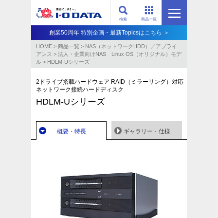
検索
商品一覧
創業50周年 特別企画・最新Topicsはこちら ＞
HOME
>
商品一覧
>
NAS（ネットワークHDD）／アプライ
アンス​
>
法人・企業向けNAS Linux OS（オリジナル）モデ
ル
>
HDLM-Uシリーズ
2ドライブ搭載ハードウェア RAID（ミラーリング）対応
ネットワーク接続ハードディスク
HDLM-Uシリーズ
概要・特長
ギャラリー・仕様