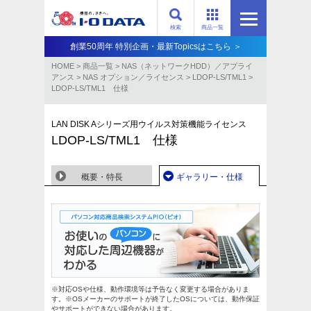
検索
商品一覧
創業50周年 特別企画・最新Topicsはこちら ＞
HOME
>
商品一覧
>
NAS（ネットワークHDD）／アプライ
アンス​
>
NAS オプション／ライセンス
>
LDOP-LS/TML1
>
LDOP-LS/TML1 仕様
LAN DISK Aシリーズ用ウイルス対策機能ライセンス
LDOP-LS/TML1 仕様
概要・特長
ギャラリー・仕様
※対応OSや仕様、動作環境等は予告なく変更する場合がありま
す。※OSメーカーのサポートが終了したOSについては、動作保証
やサポートができない場合があります。