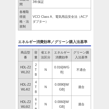
3年保証
間
各種取
得規
VCCI Class A、電気用品安全法（ACア
格・法
ダプター）
規制
エネルギー消費効率／グリーン購入法基準
商品型
容
省エネ
エネルギー
グリーン購
番
量
法区分
消費効率
入法基準
2
HDL-Z2
0.016[W/G
T
N
不適合
WL2I2
B]
B
4
HDL-Z2
0.0090[W/
T
N
適合
WL4I2
GB]
B
6
HDL-Z2
0.0060[W/
T
N
適合
WL6I2
GB]