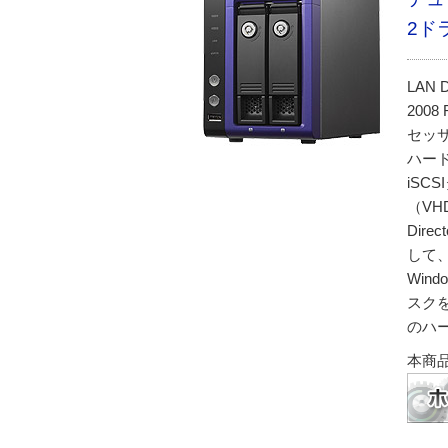
2ド
LAN 
2008
セッ
ハー
iS
（VH
Dir
して
Win
スク
のハ
本商