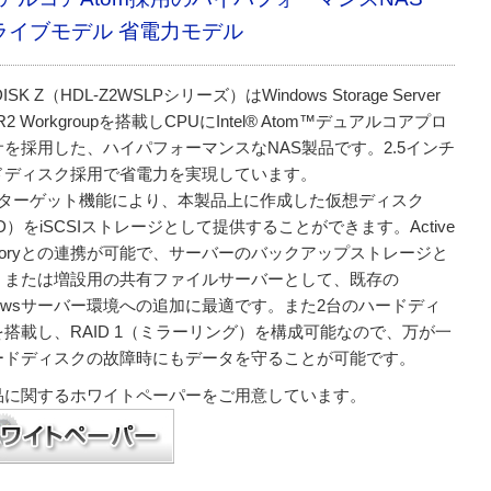
ライブモデル 省電力モデル
DISK Z（HDL-Z2WSLPシリーズ）はWindows Storage Server
 R2 Workgroupを搭載しCPUにIntel® Atom™デュアルコアプロ
サを採用した、ハイパフォーマンスなNAS製品です。2.5インチ
ドディスク採用で省電力を実現しています。
CSIターゲット機能により、本製品上に作成した仮想ディスク
D）をiSCSIストレージとして提供することができます。Active
ectoryとの連携が可能で、サーバーのバックアップストレージと
、または増設用の共有ファイルサーバーとして、既存の
dowsサーバー環境への追加に最適です。また2台のハードディ
を搭載し、RAID 1（ミラーリング）を構成可能なので、万が一
ードディスクの故障時にもデータを守ることが可能です。
品に関するホワイトペーパーをご用意しています。