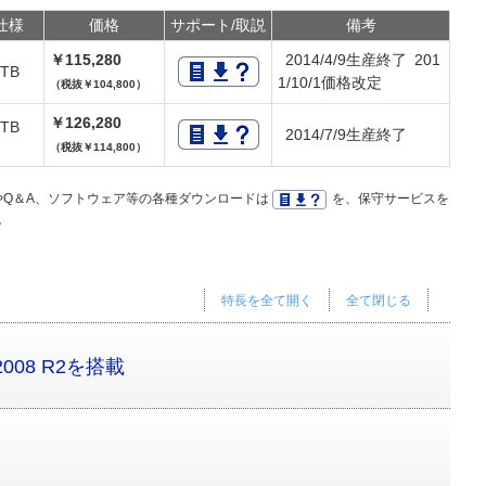
仕様
価格
サポート/取説
備考
￥115,280
2014/4/9生産終了 201
0TB
1/10/1価格改定
（税抜￥104,800）
￥126,280
0TB
2014/7/9生産終了
（税抜￥114,800）
Q＆A、ソフトウェア等の各種ダウンロードは
を、保守サービスを
。
特長を全て開く
全て閉じる
r 2008 R2を搭載