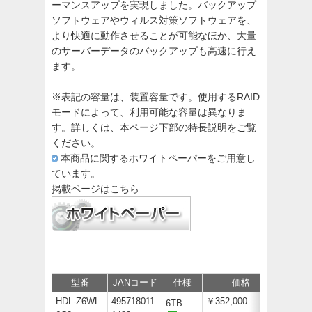
ーマンスアップを実現しました。バックアップ
ソフトウェアやウィルス対策ソフトウェアを、
より快適に動作させることが可能なほか、大量
のサーバーデータのバックアップも高速に行え
ます。
※表記の容量は、装置容量です。使用するRAID
モードによって、利用可能な容量は異なりま
す。詳しくは、本ページ下部の特長説明をご覧
ください。
本商品に関するホワイトペーパーをご用意し
ています。
掲載ページはこちら
型番
JANコード
仕様
価格
サポー
HDL-Z6WL
495718011
￥352,000
6TB