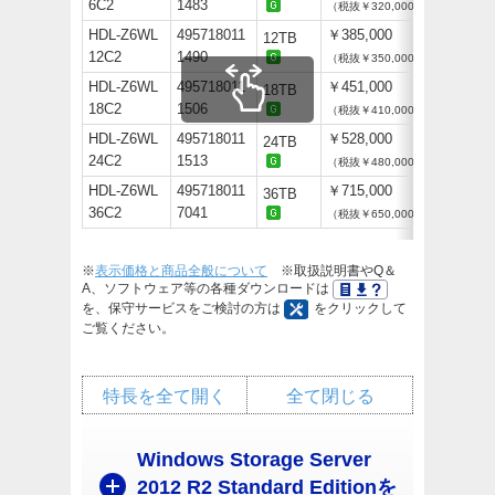
6C2
1483
（税抜￥320,000）
HDL-Z6WL
495718011
￥385,000
12TB
12C2
1490
（税抜￥350,000）
HDL-Z6WL
495718011
￥451,000
18TB
18C2
1506
（税抜￥410,000）
HDL-Z6WL
495718011
￥528,000
24TB
24C2
1513
（税抜￥480,000）
HDL-Z6WL
495718011
￥715,000
36TB
36C2
7041
（税抜￥650,000）
※
表示価格と商品全般について
※取扱説明書やQ＆
A、ソフトウェア等の各種ダウンロードは
を、保守サービスをご検討の方は
をクリックして
ご覧ください。
特長を全て開く
全て閉じる
Windows Storage Server
2012 R2 Standard Editionを