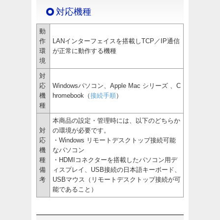
対応機種
動
作
LANインターフェイスを搭載しTCP／IP通信
環
が正常に動作する機種
境
対
応
Windowsパソコン、Apple Mac シリーズ 、C
機
hromebook（
接続手順
）
種
本商品の設定・管理時には、以下のどちらか
対
の環境が必要です。
応
・Windows リモートデスクトップ接続可能
機
なパソコン
種
・HDMIコネクターを搭載したパソコン用デ
備
ィスプレイ、USB接続の日本語キーボード、
考
USBマウス（リモートデスクトップ接続が可
能であること）