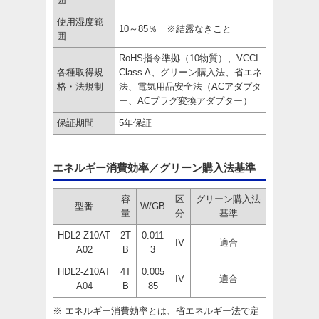
使用湿度範
10～85％ ※結露なきこと
囲
RoHS指令準拠（10物質）、VCCI
各種取得規
Class A、グリーン購入法、省エネ
格・法規制
法、電気用品安全法（ACアダプタ
ー、ACプラグ変換アダプター）
保証期間
5年保証
エネルギー消費効率／グリーン購入法基準
容
区
グリーン購入法
型番
W/GB
量
分
基準
HDL2-Z10AT
2T
0.011
IV
適合
A02
B
3
HDL2-Z10AT
4T
0.005
IV
適合
A04
B
85
※ エネルギー消費効率とは、省エネルギー法で定