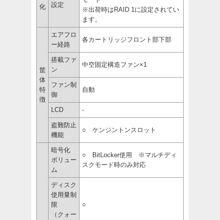
設定
化
※出荷時はRAID 1に設定されてい
ます。
エアフロ
各カートリッジフロント部下部
ー経路
搭載ファ
中空固定構造ファン×1
ン
筐
体
ファン制
特
自動
御
徴
LCD
-
盗難防止
○ ケンジントンスロット
機能
暗号化
○ BitLocker使用 ※マルチディ
ボリュー
スクモード時のみ対応
ム
ディスク
使用量制
限
○
（クォー