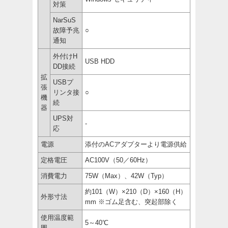
対策
NarSuS
故障予兆
○
通知
外付けH
USB HDD
DD接続
拡
USBプ
張
リンタ接
○
機
続
器
UPS対
-
応
電源
添付のACアダプターより電源供給
定格電圧
AC100V（50／60Hz）
消費電力
75W（Max）、42W（Typ）
約101（W）×210（D）×160（H）
外形寸法
mm ※ゴム足含む、突起部除く
使用温度範
5～40℃
囲