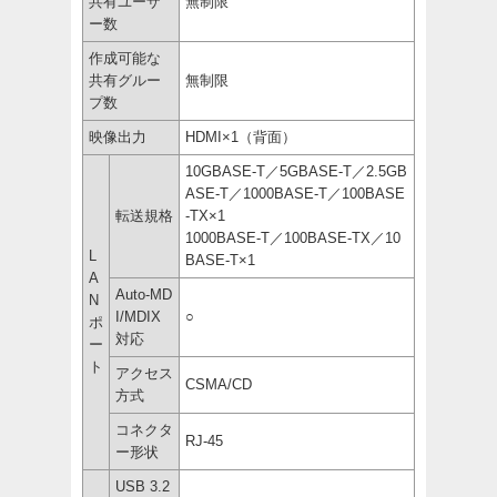
共有ユーザ
無制限
ー数
作成可能な
共有グルー
無制限
プ数
映像出力
HDMI×1（背面）
10GBASE-T／5GBASE-T／2.5GB
ASE-T／1000BASE-T／100BASE
転送規格
-TX×1
1000BASE-T／100BASE-TX／10
L
BASE-T×1
A
Auto-MD
N
I/MDIX
○
ポ
対応
ー
ト
アクセス
CSMA/CD
方式
コネクタ
RJ-45
ー形状
USB 3.2