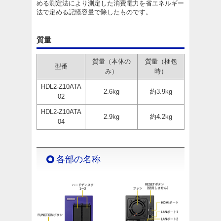
める測定法により測定した消費電力を省エネルギー
法で定める記憶容量で除したものです。
質量
質量（本体の
質量（梱包
型番
み）
時）
HDL2-Z10ATA
2.6kg
約3.9kg
02
HDL2-Z10ATA
2.9kg
約4.2kg
04
各部の名称