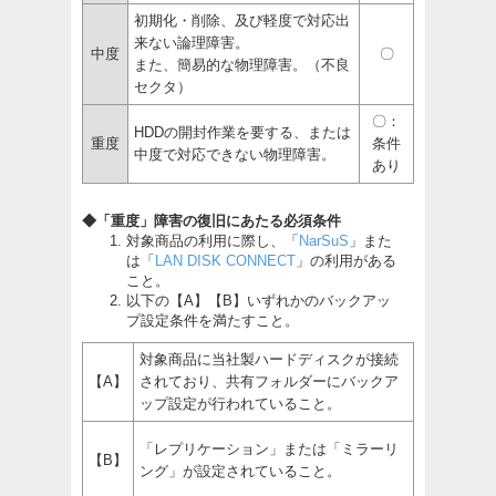
初期化・削除、及び軽度で対応出
来ない論理障害。
中度
〇
また、簡易的な物理障害。（不良
セクタ）
〇：
HDDの開封作業を要する、または
重度
条件
中度で対応できない物理障害。
あり
◆「重度」障害の復旧にあたる必須条件
対象商品の利用に際し、「
NarSuS
」また
は「
LAN DISK CONNECT
」の利用がある
こと。
以下の【A】【B】いずれかのバックアッ
プ設定条件を満たすこと。
対象商品に当社製ハードディスクが接続
【A】
されており、共有フォルダーにバックア
ップ設定が行われていること。
「レプリケーション」または「ミラーリ
【B】
ング」が設定されていること。