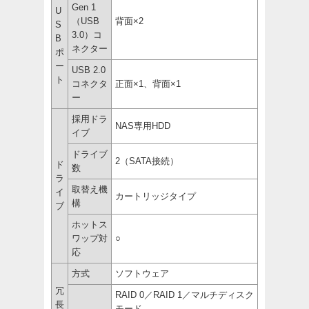
Gen 1
U
（USB
背面×2
S
3.0）コ
B
ネクター
ポ
ー
USB 2.0
ト
コネクタ
正面×1、背面×1
ー
採用ドラ
NAS専用HDD
イブ
ドライブ
2（SATA接続）
ド
数
ラ
取替え機
イ
カートリッジタイプ
構
ブ
ホットス
ワップ対
○
応
方式
ソフトウェア
冗
RAID 0／RAID 1／マルチディスク
長
モード