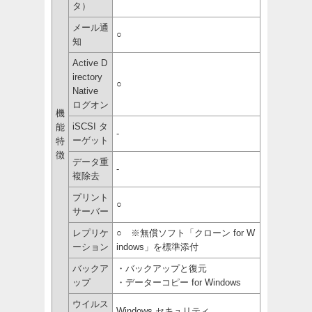
タ）
メール通
○
知
Active D
irectory
○
Native
ログオン
機
iSCSI タ
能
-
ーゲット
特
徴
データ重
-
複除去
プリント
○
サーバー
レプリケ
○ ※無償ソフト「クローン for W
ーション
indows」を標準添付
バックア
・バックアップと復元
ップ
・データーコピー for Windows
ウイルス
Windows セキュリティ