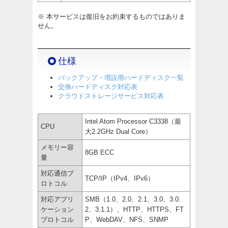
※ 本サービスは復旧をお約束するものではありま
せん。
仕様
バックアップ・増設用ハードディスク一覧
交換ハードディスク対応表
クラウドストレージサービス対応表
Intel Atom Processor C3338（最
CPU
大2.2GHz Dual Core）
メモリー容
8GB ECC
量
対応通信プ
TCP/IP（IPv4、IPv6）
ロトコル
対応アプリ
SMB（1.0、2.0、2.1、3.0、3.0.
ケーション
2、3.1.1）、HTTP、HTTPS、FT
プロトコル
P、WebDAV、NFS、SNMP