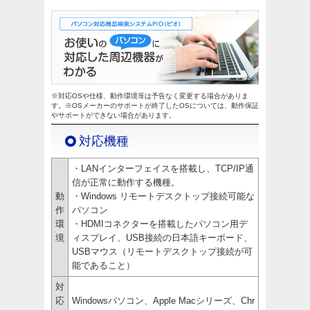
※対応OSや仕様、動作環境等は予告なく変更する場合がありま
す。※OSメーカーのサポートが終了したOSについては、動作保証
やサポートができない場合があります。
対応機種
・LANインターフェイスを搭載し、TCP/IP通
信が正常に動作する機種。
動
・Windows リモートデスクトップ接続可能な
作
パソコン
環
・HDMIコネクターを搭載したパソコン用デ
境
ィスプレイ、USB接続の日本語キーボード、
USBマウス（リモートデスクトップ接続が可
能であること）
対
応
Windowsパソコン、Apple Macシリーズ、Chr