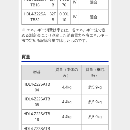
IV
適合
TB16
B
76
HDL4-Z22SA
32T
0.001
IV
適合
TB32
B
10
※ エネルギー消費効率とは、省エネルギー法で定
める測定法により測定した消費電力を省エネルギー
法で定める記憶容量で除したものです。
質量
質量（本体の
質量（梱包
型番
み）
時）
HDL4-Z22SATB
4.4kg
約5.9kg
04
HDL4-Z22SATB
4.4kg
約5.9kg
08
HDL4-Z22SATB
4.4kg
約5.9kg
16
HDL4-Z22SATB