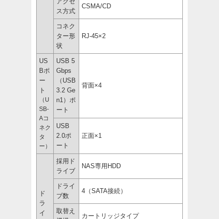
アクセ
CSMA/CD
ス方式
コネク
ター形
RJ-45×2
状
US
USB 5
Bポ
Gbps
ー
（USB
背面×4
ト
3.2 Ge
（U
n1）ポ
SB-
ート
Aコ
USB
ネク
2.0ポ
正面×1
タ
ート
ー）
採用ド
NAS専用HDD
ライブ
ドライ
4（SATA接続）
ド
ブ数
ラ
取替え
イ
カートリッジタイプ