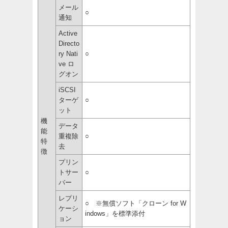
メール
○
通知
Active
Directo
ry Nati
○
ve ロ
グオン
iSCSI
ターゲ
○
ット
機
データ
能
重複除
○
特
去
徴
プリン
トサー
○
バー
レプリ
○ ※無償ソフト「クローン for W
ケーシ
indows」を標準添付
ョン