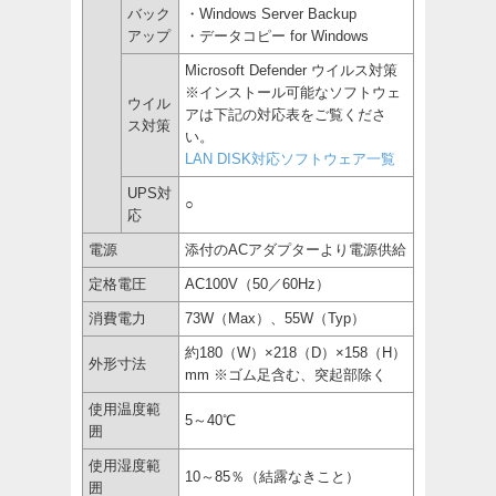
バック
・Windows Server Backup
アップ
・データコピー for Windows
Microsoft Defender ウイルス対策
※インストール可能なソフトウェ
ウイル
アは下記の対応表をご覧くださ
ス対策
い。
LAN DISK対応ソフトウェア一覧
UPS対
○
応
電源
添付のACアダプターより電源供給
定格電圧
AC100V（50／60Hz）
消費電力
73W（Max）、55W（Typ）
約180（W）×218（D）×158（H）
外形寸法
mm ※ゴム足含む、突起部除く
使用温度範
5～40℃
囲
使用湿度範
10～85％（結露なきこと）
囲