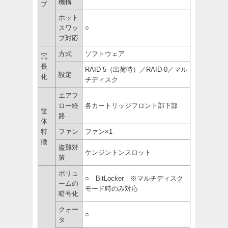
機構
ブ
ホット
スワッ
○
プ対応
方式
ソフトウェア
冗
長
RAID 5（出荷時）／RAID 0／マル
設定
化
チディスク
エアフ
ロー経
各カートリッジフロント部下部
筐
路
体
特
ファン
ファン×1
徴
盗難対
ケンジントンスロット
策
ボリュ
○ BitLocker ※マルチディスク
ームの
モード時のみ対応
暗号化
クォー
○
タ