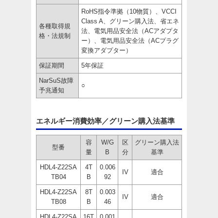
RoHS指令準拠（10物質）、VCCI
Class A、グリーン購入法、省エネ
各種取得規
法、電気用品安全法（ACアダプタ
格・法規制
ー）、電気用品安全法（ACプラグ
変換アダプター）
保証期間
5年保証
NarSuS故障
○
予兆通知
エネルギー消費効率／グリーン購入法基準
容
W/G
区
グリーン購入法
型番
量
B
分
基準
HDL4-Z22SA
4T
0.006
IV
適合
TB04
B
92
HDL4-Z22SA
8T
0.003
IV
適合
TB08
B
46
HDL4-Z22SA
16T
0.001