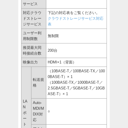
サービス
対応クラウ
下記の対応表をご覧ください。
ドストレー
クラウドストレージサービス対応
ジサービス
表
ユーザー利
無制限
用制限数
推奨最大同
200台
時接続台数
映像出力
HDMI×1（背面）
（10BASE-T／100BASE-TX／100
0BASE-T）× 1
転送規
（100BASE-TX／1000BASE-T／
格
2.5GBASE-T／5GBASE-T／10GB
ASE-T）× 1
LA
Auto-
N
MDI/M
○
ポ
DIX対
ー
応
ト