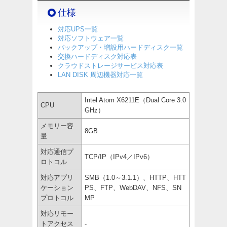
仕様
対応UPS一覧
対応ソフトウェア一覧
バックアップ・増設用ハードディスク一覧
交換ハードディスク対応表
クラウドストレージサービス対応表
LAN DISK 周辺機器対応一覧
Intel Atom X6211E（Dual Core 3.0
CPU
GHz）
メモリー容
8GB
量
対応通信プ
TCP/IP（IPv4／IPv6）
ロトコル
対応アプリ
SMB（1.0～3.1.1）、HTTP、HTT
ケーション
PS、FTP、WebDAV、NFS、SN
プロトコル
MP
対応リモー
トアクセス
-