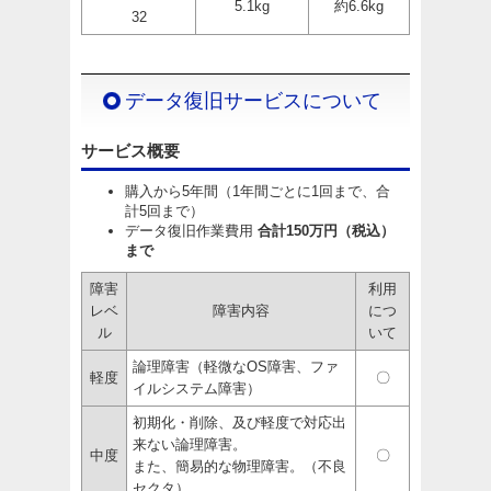
5.1kg
約6.6kg
32
データ復旧サービスについて
サービス概要
購入から5年間（1年間ごとに1回まで、合
計5回まで）
データ復旧作業費用
合計150万円（税込）
まで
障害
利用
レベ
障害内容
につ
ル
いて
論理障害（軽微なOS障害、ファ
軽度
〇
イルシステム障害）
初期化・削除、及び軽度で対応出
来ない論理障害。
中度
〇
また、簡易的な物理障害。（不良
セクタ）