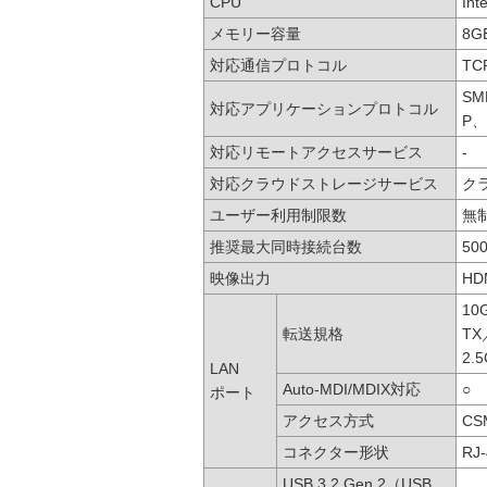
CPU
Int
メモリー容量
8G
対応通信プロトコル
TC
SM
対応アプリケーションプロトコル
P、
対応リモートアクセスサービス
-
対応クラウドストレージサービス
ク
ユーザー利用制限数
無
推奨最大同時接続台数
50
映像出力
HD
10
転送規格
TX
2.
LAN
Auto-MDI/MDIX対応
○
ポート
アクセス方式
CS
コネクター形状
RJ-
USB 3.2 Gen 2（USB