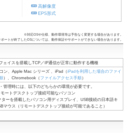
高解像度
EPS形式
※対応OSや仕様、動作環境等は予告なく変更する場合があります。
サポートが終了したOSについては、動作保証やサポートができない場合があります。
ーフェイスを搭載しTCP／IP通信が正常に動作する機種
コン、Apple Mac シリーズ 、iPad（
iPadを利用した場合のファイ
順
）、Chromebook（
ファイルアクセス手順
）
・管理時には、以下のどちらかの環境が必要です。
s リモートデスクトップ接続可能なパソコン
ネクターを搭載したパソコン用ディスプレイ、USB接続の日本語キ
SBマウス（リモートデスクトップ接続が可能であること）