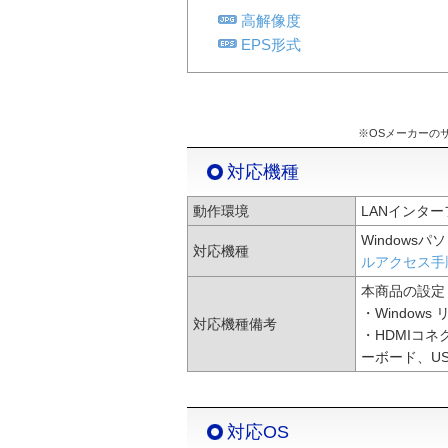
高解像度
EPS形式
※OSメーカーの
対応機種
動作環境
LANインタ
Windowsパソ
対応機種
ルアクセス手
本商品の設定
・Window
対応機種備考
・HDMIコ
ーボード、U
対応OS