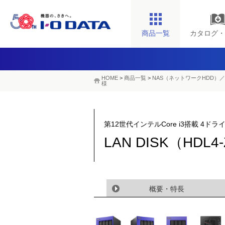
商品一覧
カタログ・
HOME
>
商品一覧
>
NAS（ネットワークHDD）／
様
第12世代インテルCore i3搭載 4ドライ
LAN DISK（HDL
概要・特長