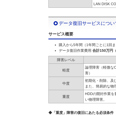
LAN DISK
データ復旧サービスについ
サービス概要
購入から5年間（1年間ごとに1回
データ復旧作業費用
合計150万円
障害レベル
論理障害（軽微な
軽度
害）
初期化・削除、及
中度
また、簡易的な物
HDDの開封作業
重度
い物理障害。
◆「重度」障害の復旧にあたる必須条件