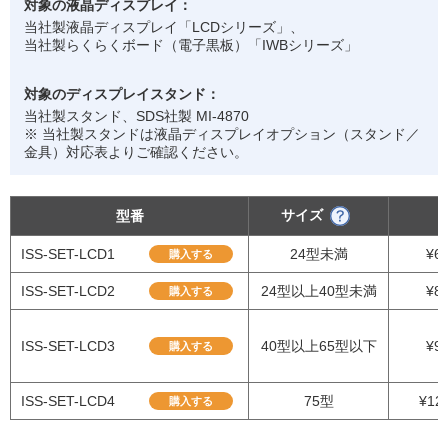
対象の液晶ディスプレイ：
当社製液晶ディスプレイ「LCDシリーズ」、
当社製らくらくボード（電子黒板）「IWBシリーズ」
対象のディスプレイスタンド：
当社製スタンド、SDS社製 MI-4870
※ 当社製スタンドは
液晶ディスプレイオプション（スタンド／
金具）対応表
よりご確認ください。
サイズ
型番
ISS-SET-LCD1
24型未満
¥6
購入する
ISS-SET-LCD2
24型以上40型未満
¥8
購入する
ISS-SET-LCD3
40型以上65型以下
¥9
購入する
ISS-SET-LCD4
75型
¥12
購入する