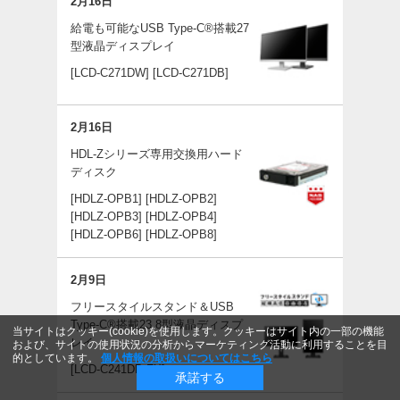
2月16日
給電も可能なUSB Type-C®搭載27
型液晶ディスプレイ
[LCD-C271DW]
[LCD-C271DB]
2月16日
HDL-Zシリーズ専用交換用ハード
ディスク
[HDLZ-OPB1]
[HDLZ-OPB2]
[HDLZ-OPB3]
[HDLZ-OPB4]
[HDLZ-OPB6]
[HDLZ-OPB8]
2月9日
フリースタイルスタンド＆USB
Type-C®搭載23.8型液晶ディスプ
当サイトはクッキー(cookie)を使用します。クッキーはサイト内の一部の機能
レイ
および、サイトの使用状況の分析からマーケティング活動に利用することを目
的としています。
個人情報の取扱いについてはこちら
[LCD-C241DB-FX]
承諾する