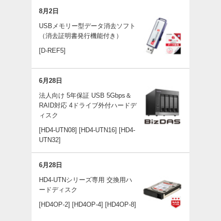
8月2日
USBメモリー型データ消去ソフト
（消去証明書発行機能付き）
[D-REF5]
6月28日
法人向け 5年保証 USB 5Gbps＆
RAID対応 4ドライブ外付ハードデ
ィスク
[HD4-UTN08]
[HD4-UTN16]
[HD4-
UTN32]
6月28日
HD4-UTNシリーズ専用 交換用ハ
ードディスク
[HD4OP-2]
[HD4OP-4]
[HD4OP-8]