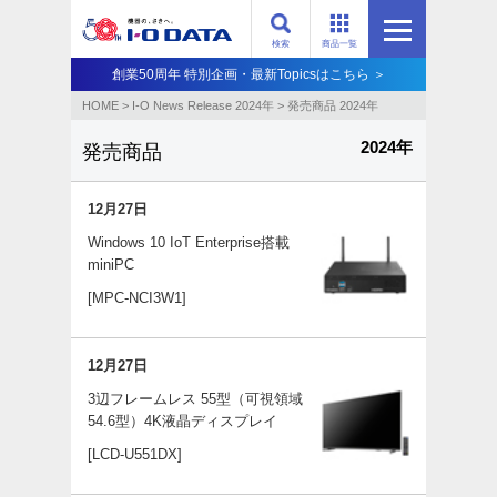
検索
商品一覧
創業50周年 特別企画・最新Topicsはこちら ＞
HOME
>
I-O News Release 2024年
>
発売商品 2024年
2024年
発売商品
12月27日
Windows 10 IoT Enterprise搭載
miniPC
[MPC-NCI3W1]
12月27日
3辺フレームレス 55型（可視領域
54.6型）4K液晶ディスプレイ
[LCD-U551DX]