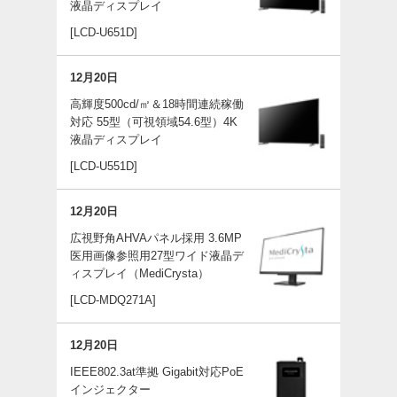
液晶ディスプレイ
[LCD-U651D]
12月20日
高輝度500cd/㎡＆18時間連続稼働
対応 55型（可視領域54.6型）4K
液晶ディスプレイ
[LCD-U551D]
12月20日
広視野角AHVAパネル採用 3.6MP
医用画像参照用27型ワイド液晶デ
ィスプレイ（MediCrysta）
[LCD-MDQ271A]
12月20日
IEEE802.3at準拠 Gigabit対応PoE
インジェクター