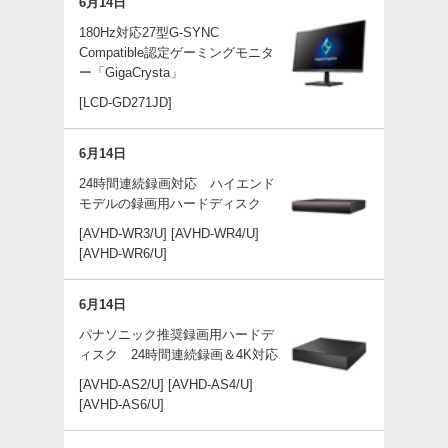
6月14日
180Hz対応27型G-SYNC
Compatible認定ゲーミングモニタ
ー「GigaCrysta」
[LCD-GD271JD]
6月14日
24時間連続録画対応 ハイエンド
モデルの録画用ハードディスク
[AVHD-WR3/U]
[AVHD-WR4/U]
[AVHD-WR6/U]
6月14日
パナソニック推奨録画用ハードデ
ィスク 24時間連続録画＆4K対応
[AVHD-AS2/U]
[AVHD-AS4/U]
[AVHD-AS6/U]