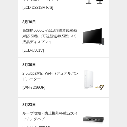
[LCD-D221SV-F/S]
8月30日
高輝度500cd/㎡&18時間連続稼働
対応 50型（可視領域49.5型）4K
液晶ディスプレイ
[LCD-U501V]
8月30日
2.5Gbps対応 Wi-Fi 7デュアルバン
ドルーター
[WN-7D36QR]
8月23日
ループ検知・防止機能搭載L2スイ
ッチングハブ