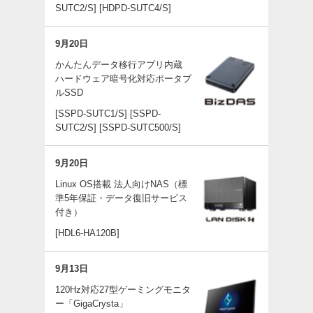
SUTC2/S]
[HDPD-SUTC4/S]
9月20日
かんたんデータ移行アプリ内蔵
ハードウェア暗号化対応ポータブ
ルSSD
[SSPD-SUTC1/S]
[SSPD-
SUTC2/S]
[SSPD-SUTC500/S]
9月20日
Linux OS搭載 法人向けNAS（標
準5年保証・データ復旧サービス
付き）
[HDL6-HA120B]
9月13日
120Hz対応27型ゲーミングモニタ
ー「GigaCrysta」