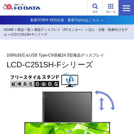
検索
商品一覧
創業50周年 特別企画・最新Topicsはこちら ＞
HOME
>
商品一覧
>
液晶ディスプレイ（PCモニター）
>
法人・文教・医療向けモデ
ル
>
LCD-C251SH-Fシリーズ
100Hz対応＆USB Type-C®搭載24.5型液晶ディスプレイ
LCD-C251SH-Fシリーズ