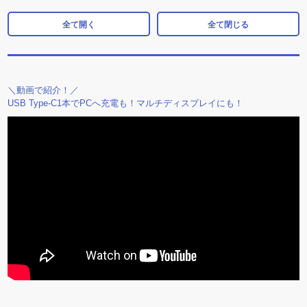
全て開く
全て閉じる
＼動画で紹介！／
USB Type-C1本でPCへ充電も！マルチディスプレイにも！