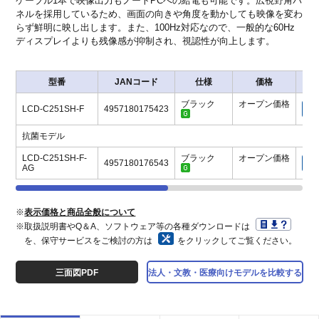
ケーブル1本で映像出力もノートPCへの給電も可能です。広視野角パ
ネルを採用しているため、画面の向きや角度を動かしても映像を変わ
らず鮮明に映し出します。また、100Hz対応なので、一般的な60Hz
ディスプレイよりも残像感が抑制され、視認性が向上します。
型番
JANコード
仕様
価格
保
ブラック
オープン価格
LCD-C251SH-F
4957180175423
抗菌モデル
LCD-C251SH-F-
ブラック
オープン価格
4957180176543
AG
※
表示価格と商品全般について
※取扱説明書やQ＆A、ソフトウェア等の各種ダウンロードは
を、保守サービスをご検討の方は
をクリックしてご覧ください。
三面図PDF
法人・文教・医療向けモデルを比較する