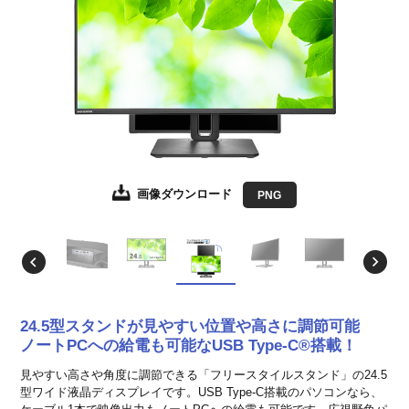
画像ダウンロード
画像ダウンロード
画像ダウンロード
画像ダウンロード
画像ダウンロード
画像ダウンロード
画像ダウンロード
画像ダウンロード
JPEG
JPEG
JPEG
JPEG
JPEG
JPEG
JPEG
PNG
EPS形式
EPS形式
EPS形式
EPS形式
EPS形式
EPS形式
EPS形式
24.5型スタンドが見やすい位置や高さに調節可能
ノートPCへの給電も可能なUSB Type-C®搭載！
見やすい高さや角度に調節できる「フリースタイルスタンド」の24.5
型ワイド液晶ディスプレイです。USB Type-C搭載のパソコンなら、