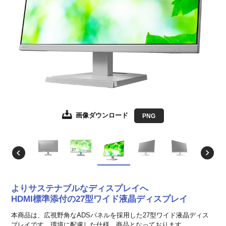
画像ダウンロード
画像ダウンロード
画像ダウンロード
画像ダウンロード
画像ダウンロード
画像ダウンロード
画像ダウンロード
画像ダウンロード
画像ダウンロード
画像ダウンロード
画像ダウンロード
画像ダウンロード
画像ダウンロード
JPEG
JPEG
JPEG
JPEG
JPEG
JPEG
JPEG
JPEG
JPEG
JPEG
JPEG
JPEG
PNG
EPS形式
EPS形式
EPS形式
EPS形式
EPS形式
EPS形式
EPS形式
EPS形式
EPS形式
EPS形式
EPS形式
EPS形式
よりサステナブルなディスプレイへ
HDMI標準添付の27型ワイド液晶ディスプレイ
本商品は、広視野角なADSパネルを採用した27型ワイド液晶ディス
プレイです。環境に配慮した仕様、商品となっております。