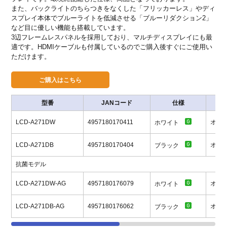
また、バックライトのちらつきをなくした「フリッカーレス」やディ
スプレイ本体でブルーライトを低減させる「ブルーリダクション2」
など目に優しい機能も搭載しています。
3辺フレームレスパネルを採用しており、マルチディスプレイにも最
適です。HDMIケーブルも付属しているのでご購入後すぐにご使用い
ただけます。
型番
JANコード
仕様
LCD-A271DW
4957180170411
オー
ホワイト
LCD-A271DB
4957180170404
オー
ブラック
抗菌モデル
LCD-A271DW-AG
4957180176079
オー
ホワイト
LCD-A271DB-AG
4957180176062
オー
ブラック