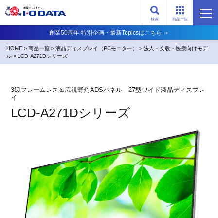
検索
商品一覧
創業50周年 特別企画・最新Topicsはこちら ＞
HOME
>
商品一覧
>
液晶ディスプレイ（PCモニター）
>
法人・文教・医療向けモデ
ル
>
LCD-A271Dシリーズ
3辺フレームレス＆広視野角ADSパネル 27型ワイド液晶ディスプレ
イ
LCD-A271Dシリーズ