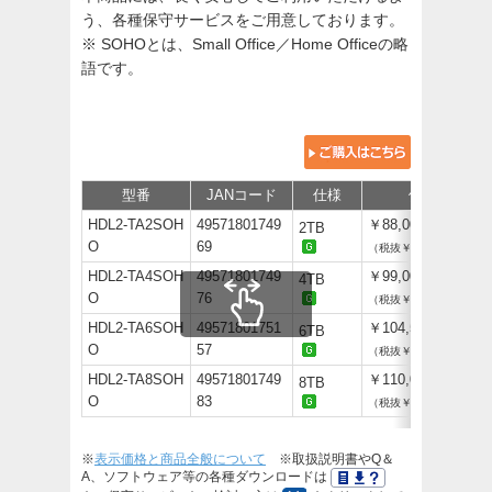
う、各種保守サービスをご用意しております。
※ SOHOとは、Small Office／Home Officeの略
語です。
型番
JANコード
仕様
価格
HDL2-TA2SOH
49571801749
￥88,000
2TB
O
69
（税抜￥80,000）
HDL2-TA4SOH
49571801749
￥99,000
4TB
O
76
（税抜￥90,000）
HDL2-TA6SOH
49571801751
￥104,500
6TB
O
57
（税抜￥95,000）
HDL2-TA8SOH
49571801749
￥110,000
8TB
O
83
（税抜￥100,000）
※
表示価格と商品全般について
※取扱説明書やQ＆
A、ソフトウェア等の各種ダウンロードは