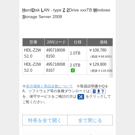
H
ard
D
isk
L
AN - type
Z
2
Drive xxxTB
W
indows
S
torage Server 2008
型番
JANコード
仕様
価格
サポー
HDL-Z2W
495718008
￥109,780
1.0TB
S1.0
8150
（税抜￥99,800）
HDL-Z2W
495718008
￥129,800
2.0TB
S2.0
8167
（税抜￥118,000）
※
表示価格と商品全般について
※取扱説明書やQ＆
A、ソフトウェア等の各種ダウンロードは
を、保守サービスをご検討の方は
をクリックして
ご覧ください。
特長を全て開く
全て閉じる