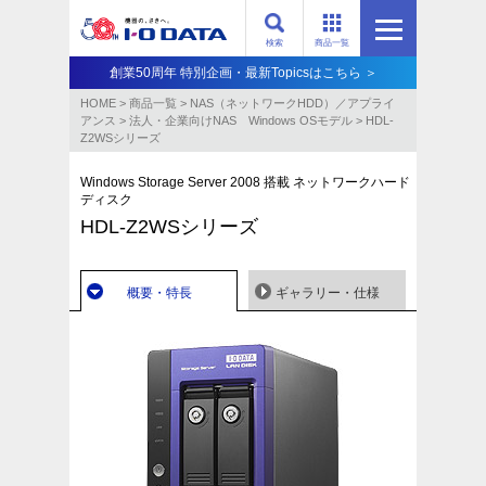
検索
商品一覧
創業50周年 特別企画・最新Topicsはこちら ＞
HOME
>
商品一覧
>
NAS（ネットワークHDD）／アプライ
アンス​
>
法人・企業向けNAS Windows OSモデル
>
HDL-
Z2WSシリーズ
Windows Storage Server 2008 搭載 ネットワークハード
ディスク
HDL-Z2WSシリーズ
概要・特長
ギャラリー・仕様