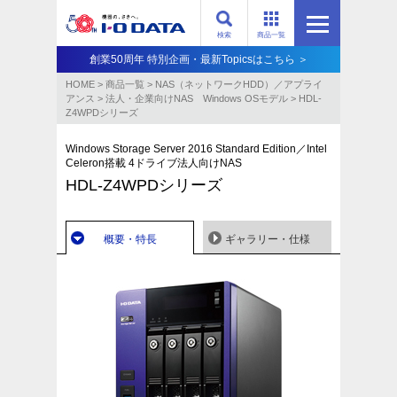
検索
商品一覧
創業50周年 特別企画・最新Topicsはこちら ＞
HOME
>
商品一覧
>
NAS（ネットワークHDD）／アプライ
アンス​
>
法人・企業向けNAS Windows OSモデル
>
HDL-
Z4WPDシリーズ
Windows Storage Server 2016 Standard Edition／Intel
Celeron搭載 4ドライブ法人向けNAS
HDL-Z4WPDシリーズ
概要・特長
ギャラリー・仕様