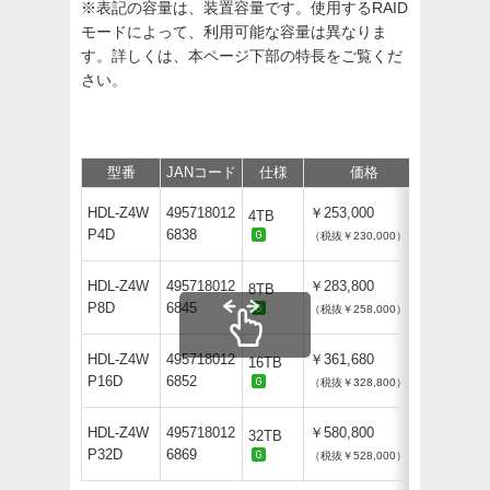
※表記の容量は、装置容量です。使用するRAID
モードによって、利用可能な容量は異なりま
す。詳しくは、本ページ下部の特長をご覧くだ
さい。
型番
JANコード
仕様
価格
保守
HDL-Z4W
495718012
￥253,000
4TB
P4D
6838
（税抜￥230,000）
HDL-Z4W
495718012
￥283,800
8TB
P8D
6845
（税抜￥258,000）
HDL-Z4W
495718012
￥361,680
16TB
P16D
6852
（税抜￥328,800）
HDL-Z4W
495718012
￥580,800
32TB
P32D
6869
（税抜￥528,000）